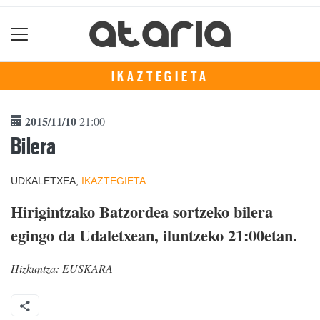
IKAZTEGIETA
2015/11/10
21:00
Bilera
UDKALETXEA,
IKAZTEGIETA
Hirigintzako Batzordea sortzeko bilera
egingo da Udaletxean, iluntzeko 21:00etan.
Hizkuntza:
EUSKARA