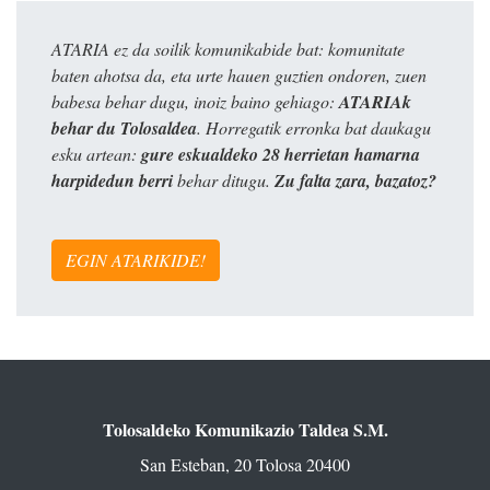
ATARIA ez da soilik komunikabide bat: komunitate
baten ahotsa da, eta urte hauen guztien ondoren, zuen
babesa behar dugu, inoiz baino gehiago:
ATARIAk
behar du Tolosaldea
. Horregatik erronka bat daukagu
esku artean:
gure eskualdeko 28 herrietan hamarna
harpidedun berri
behar ditugu.
Zu falta zara, bazatoz?
EGIN ATARIKIDE!
Tolosaldeko Komunikazio Taldea S.M.
San Esteban, 20 Tolosa 20400