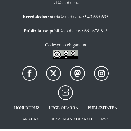
tkt@ataria.eus
Erredakzioa:
ataria@ataria.eus
/ 943 655 695
Publizitatea:
publi@ataria.eus
/ 661 678 818
Codesyntaxek garatua
HONI BURUZ
LEGE OHARRA
PUBLIZITATEA
ARAUAK
HARREMANETARAKO
RSS