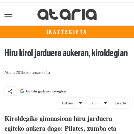
IKAZTEGIETA
Hiru kirol jarduera aukeran, kiroldegian
Ataria
2015eko urriaren 1a
Gehitu gaitzazu Googlen
Entzun
Itzuli
Erraztu
Kiroldegiko gimnasioan hiru jarduera
egiteko aukera dago: Pilates, zumba eta