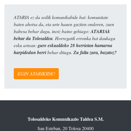
ATARIA ez da soilik komunikabide bat: komunitate
baten ahotsa da, eta urte hauen guztien ondoren, zuen
babesa behar dugu, inoiz baino gehiago:
ATARIAk
behar du Tolosaldea
. Horregatik erronka bat daukagu
esku artean:
gure eskualdeko 28 herrietan hamarna
harpidedun berri
behar ditugu.
Zu falta zara, bazatoz?
EGIN ATARIKIDE!
Tolosaldeko Komunikazio Taldea S.M.
San Esteban, 20 Tolosa 20400