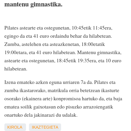
mantenu gimnastika.
Pilates astearte eta ostegunetan, 10:45etik 11:45era,
egingo da eta 41 euro ordaindu behar da hilabetean.
Zumba, astelehen eta asteazkenetan, 18:00etatik
19:00etara, eta 41 euro hilabetean. Mantenu gimnastika,
astearte eta ostegunetan, 18:45etik 19:35era, eta 10 euro
hilabetean.
Izena emateko azken eguna urriaren 7a da. Pilates eta
zumba ikastarorako, matrikula orria betetzean ikasturte
osorako (ekainera arte) konpromisoa hartuko da, eta baja
ematea soilik gaixotasun edo pisuzko arrazoiengatik
onartuko dela jakinarazi du udalak.
KIROLA
IKAZTEGIETA