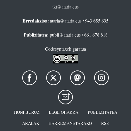
tkt@ataria.eus
Erredakzioa:
ataria@ataria.eus
/ 943 655 695
Publizitatea:
publi@ataria.eus
/ 661 678 818
Codesyntaxek garatua
HONI BURUZ
LEGE OHARRA
PUBLIZITATEA
ARAUAK
HARREMANETARAKO
RSS