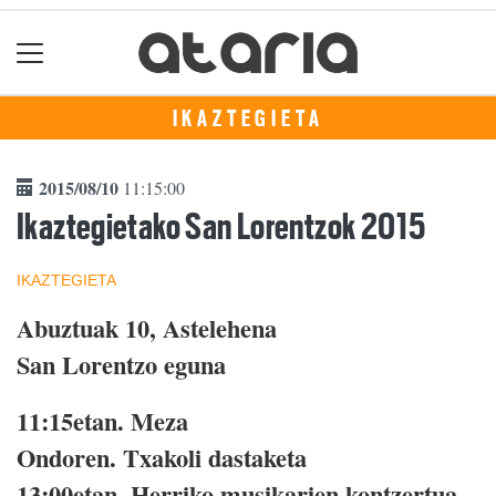
IKAZTEGIETA
2015/08/10
11:15:00
Ikaztegietako San Lorentzok 2015
IKAZTEGIETA
Abuztuak 10, Astelehena
San Lorentzo eguna
11:15etan. Meza
Ondoren. Txakoli dastaketa
13:00etan. Herriko musikarien kontzertua