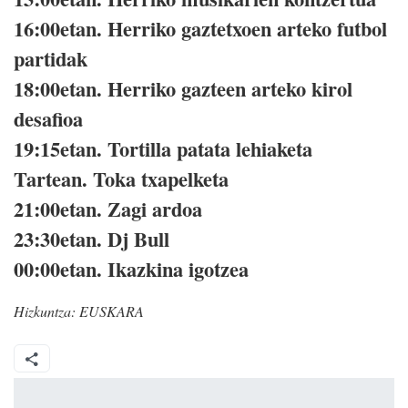
16:00etan. Herriko gaztetxoen arteko futbol
partidak
18:00etan. Herriko gazteen arteko kirol
desafioa
19:15etan. Tortilla patata lehiaketa
Tartean. Toka txapelketa
21:00etan. Zagi ardoa
23:30etan. Dj Bull
00:00etan. Ikazkina igotzea
Hizkuntza:
EUSKARA