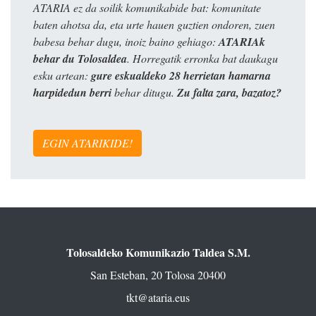
ATARIA ez da soilik komunikabide bat: komunitate
baten ahotsa da, eta urte hauen guztien ondoren, zuen
babesa behar dugu, inoiz baino gehiago:
ATARIAk
behar du Tolosaldea
. Horregatik erronka bat daukagu
esku artean:
gure eskualdeko 28 herrietan hamarna
harpidedun berri
behar ditugu.
Zu falta zara, bazatoz?
EGIN ATARIKIDE!
Tolosaldeko Komunikazio Taldea S.M.
San Esteban, 20 Tolosa 20400
tkt@ataria.eus