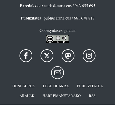
Erredakzioa:
ataria@ataria.eus
/ 943 655 695
Publizitatea:
publi@ataria.eus
/ 661 678 818
Codesyntaxek garatua
HONI BURUZ
LEGE OHARRA
PUBLIZITATEA
ARAUAK
HARREMANETARAKO
RSS