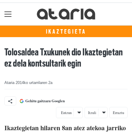
IKAZTEGIETA
Tolosaldea Txukunek dio Ikaztegietan
ez dela kontsultarik egin
Ataria
2014ko urtarrilaren 2a
Gehitu gaitzazu Googlen
Entzun
Itzuli
Erraztu
Ikaztegietan hilaren 8an atez atekoa jarriko