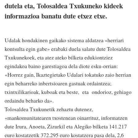
dutela eta, Tolosaldea Txukuneko kideek
informazioa banatu dute etxez etxe.
Udalak hondakinen gaikako sistema aldatzea «herriari
kontsulta egin gabe» erabaki duela salatu dute Tolosaldea
Txukunekoek, eta atez ateko bilketa edukiontziez
egindakoa baino garestiagoa dela diote esku-orrian:
«Horrez gain, Ikaztegietako Udalari tokatuko zaio herrian
egin beharreko inbertsioaren gastuak ordaintzea;
txintxilikarioak, kuboak eta beste, eta ondorioz, gehiago
ordaindu beharko da».
Tolosaldea Txukunetik zehaztu dutenez,
«mankomunitatearen txostenean oinarrituz, informatzen
dute Irura, Anoeta, Zizurkil eta Alegiko bilketa 141.217
euro kostatzetik 372.295 euro kostatzera pasa dela, 2,6