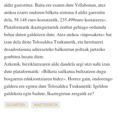
aldiz garestituz. Baita ere esaten dute Villabonan, atez
atekoa ezarri ondoren bilketa sistema 4 aldiz garestitu
dela, 58.148 euro kostatzetik, 235.499euro kostatzera».
Plataformatik ikaztegietarrek zenbat gehiago ordaindu
behar duten galdetzen dute. Atez atekoa «inposaketa» bat
izan dela diote Tolosaldea Txukunetik, eta herritarrei
desadostasuna adierazteko balkoietan poltsak jartzeko
gonbitea luzatu diete.
Azkenik, birziklatzearen alde daudela argi utzi nahi izan
dute plataformatik: «Bilketa sailkatua bultzatzen dugu
bosgarren edukiontziaren bidez». Horrez gain, ondorengo
galdera ere egiten dute Tolosaldea Txukunetik: Igeldon
galdeketa egin badute, Ikaztegietan zergatik ez?
GIZARTEA
IKAZTEGIETA