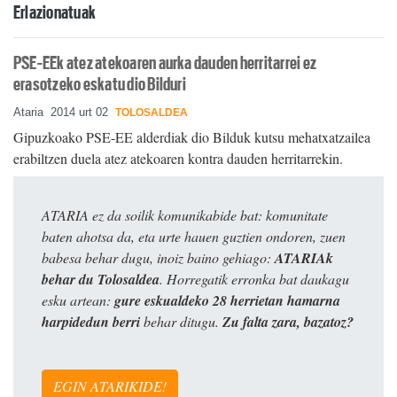
Erlazionatuak
PSE-EEk atez atekoaren aurka dauden herritarrei ez
erasotzeko eskatu dio Bilduri
Ataria
2014 urt 02
TOLOSALDEA
Gipuzkoako PSE-EE alderdiak dio Bilduk kutsu mehatxatzailea
erabiltzen duela atez atekoaren kontra dauden herritarrekin.
ATARIA ez da soilik komunikabide bat: komunitate
baten ahotsa da, eta urte hauen guztien ondoren, zuen
babesa behar dugu, inoiz baino gehiago:
ATARIAk
behar du Tolosaldea
. Horregatik erronka bat daukagu
esku artean:
gure eskualdeko 28 herrietan hamarna
harpidedun berri
behar ditugu.
Zu falta zara, bazatoz?
EGIN ATARIKIDE!