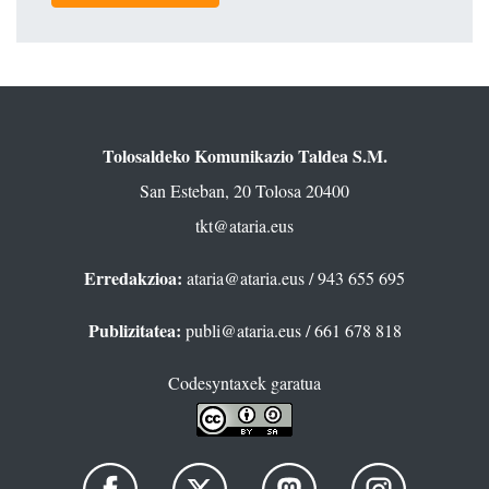
Tolosaldeko Komunikazio Taldea S.M.
San Esteban, 20 Tolosa 20400
tkt@ataria.eus
Erredakzioa:
ataria@ataria.eus
/ 943 655 695
Publizitatea:
publi@ataria.eus
/ 661 678 818
Codesyntaxek garatua