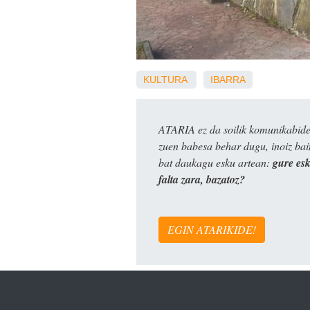
KULTURA
IBARRA
ATARIA ez da soilik komunikabide 
zuen babesa behar dugu, inoiz ba
bat daukagu esku artean:
gure es
falta zara, bazatoz?
EGIN ATARIKIDE!