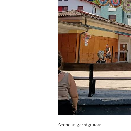
Araneko garbigunea: