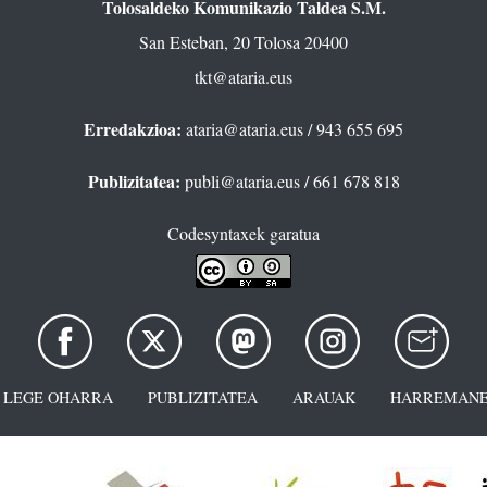
Tolosaldeko Komunikazio Taldea S.M.
San Esteban, 20 Tolosa 20400
tkt@ataria.eus
Erredakzioa:
ataria@ataria.eus
/ 943 655 695
Publizitatea:
publi@ataria.eus
/ 661 678 818
Codesyntaxek garatua
LEGE OHARRA
PUBLIZITATEA
ARAUAK
HARREMANE