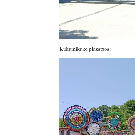
Kukumikuko plazatxoa: