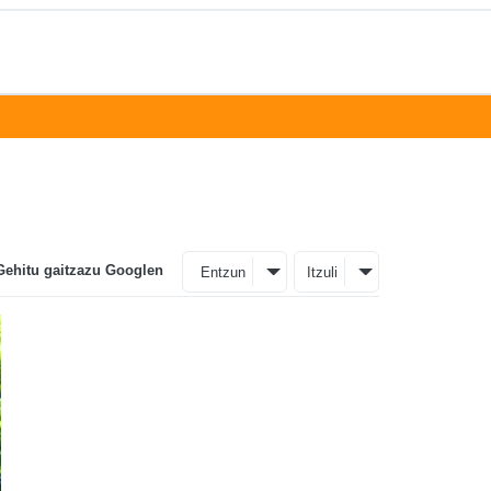
Gehitu gaitzazu Googlen
Entzun
Itzuli