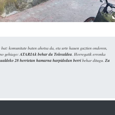
bat: komunitate baten ahotsa da, eta urte hauen guztien ondoren,
ino gehiago:
ATARIAk behar du Tolosaldea
. Horregatik erronka
kualdeko 28 herrietan hamarna harpidedun berri
behar ditugu.
Zu