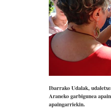
Ibarrako Udalak, udaletx
Araneko garbigunea apaind
apaingarriekin.