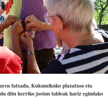
earen fatxada, Kukumikuko plazatxoa eta
u ditu herriko jostun taldeak hariz egindako