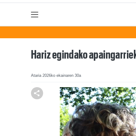
Hariz egindako apaingarriek
Ataria
2026ko ekainaren 30a