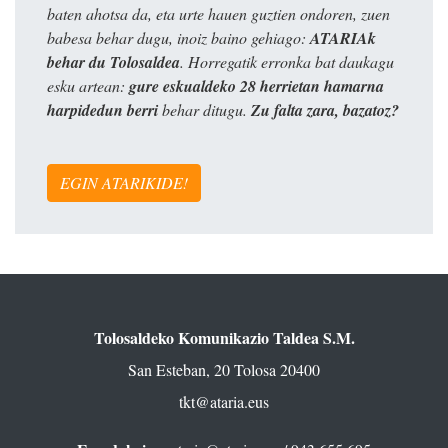
baten ahotsa da, eta urte hauen guztien ondoren, zuen
babesa behar dugu, inoiz baino gehiago:
ATARIAk
behar du Tolosaldea
. Horregatik erronka bat daukagu
esku artean:
gure eskualdeko 28 herrietan hamarna
harpidedun berri
behar ditugu.
Zu falta zara, bazatoz?
EGIN ATARIKIDE!
Tolosaldeko Komunikazio Taldea S.M.
San Esteban, 20 Tolosa 20400
tkt@ataria.eus