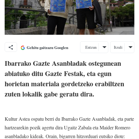
Entzun
Itzuli
Gehitu gaitzazu Googlen
Ibarrako Gazte Asanbladak ostegunean
abiatuko ditu Gazte Festak, eta egun
horietan materiala gordetzeko erabiltzen
zuten lokalik gabe geratu dira.
Kultur Astea ospatu berri du Ibarrako Gazte Asanbladak, eta parte
hartzearekin pozik agertu dira Ugaitz Zabala eta Maider Romero
asanbladako kideak. Orain, bigarren hitzorduari eutsiko diote: