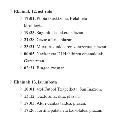
Ekainak 12, ostirala
17:01.
Pilota ikuskizuna, Belabieta
kiroldegian.
19:33.
Sagardo dastaketa, plazan.
21:28.
Gazte afaria, plazan.
23:31.
Muxutruk taldearen kontzertua, plazan.
00:05.
Naxker eta DJ Habibiren emanaldiak,
Gaztetxean.
02:31.
Bingoa txosnan.
Ekainak 13, larunbata
10:01.
4x4 Futbol Txapelketa, San Inazion.
13:12.
Gazte antzerkia, plazan.
17:03.
Alurr dantza taldea, plazan.
17:26.
Tortilla patata eta txokolatea, plazan.