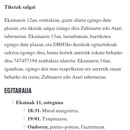
Tiketak salgai
Ekainaren 12an, ostiralean, gazte afaria egingo dute
plazan, eta tiketak salgai izango dira Zubiaurre edo Atari
tabernetan. Ekainaren 13an, larunbatean, barrikotea
egingo dute plazan, eta DBH3ko ikasleak ogitartekoak
saltzen egongo dira, baina horiek aurretik eskatu beharko
dira 747457194 zenbakira idatzita. Ekainaren 14an,
igandean, egingo den mus txapelketan ere aurretik eman
beharko da izena, Zubiaurre edo Atari tabernetan.
EGITARAUA
Ekainak 11, osteguna
18:31.
Mural margotzea.
19:01.
Txupinazoa.
Ondoren,
pintxo-poteoa, Gaztetxean.