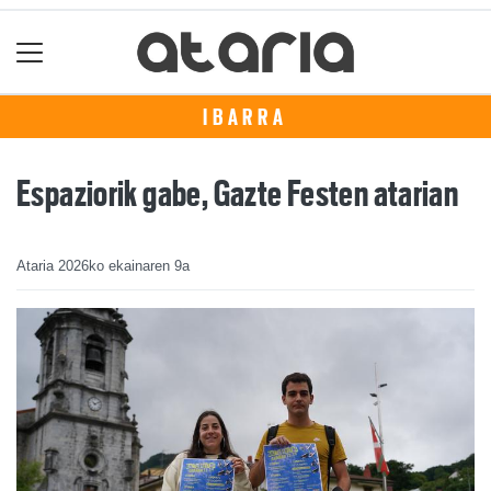
IBARRA
Espaziorik gabe, Gazte Festen atarian
Ataria
2026ko ekainaren 9a