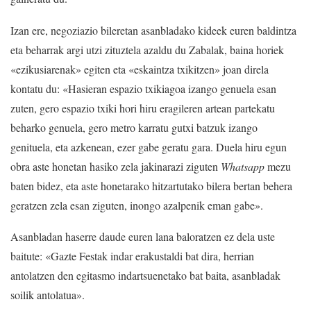
Izan ere, negoziazio bileretan asanbladako kideek euren baldintza
eta beharrak argi utzi zituztela azaldu du Zabalak, baina horiek
«ezikusiarenak» egiten eta «eskaintza txikitzen» joan direla
kontatu du: «Hasieran espazio txikiagoa izango genuela esan
zuten, gero espazio txiki hori hiru eragileren artean partekatu
beharko genuela, gero metro karratu gutxi batzuk izango
genituela, eta azkenean, ezer gabe geratu gara. Duela hiru egun
obra aste honetan hasiko zela jakinarazi ziguten
Whatsapp
mezu
baten bidez, eta aste honetarako hitzartutako bilera bertan behera
geratzen zela esan ziguten, inongo azalpenik eman gabe».
Asanbladan haserre daude euren lana baloratzen ez dela uste
baitute: «Gazte Festak indar erakustaldi bat dira, herrian
antolatzen den egitasmo indartsuenetako bat baita, asanbladak
soilik antolatua».