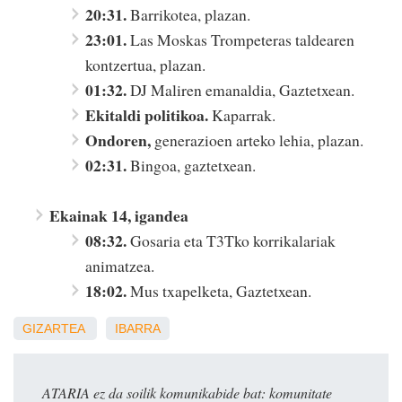
20:31.
Barrikotea, plazan.
23:01.
Las Moskas Trompeteras taldearen
kontzertua, plazan.
01:32.
DJ Maliren emanaldia, Gaztetxean.
Ekitaldi politikoa.
Kaparrak.
Ondoren,
generazioen arteko lehia, plazan.
02:31.
Bingoa, gaztetxean.
Ekainak 14, igandea
08:32.
Gosaria eta T3Tko korrikalariak
animatzea.
18:02.
Mus txapelketa, Gaztetxean.
GIZARTEA
IBARRA
ATARIA ez da soilik komunikabide bat: komunitate