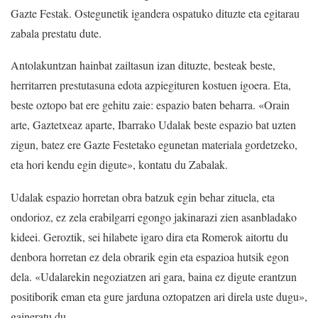
Gazte Festak. Ostegunetik igandera ospatuko dituzte eta egitarau
zabala prestatu dute.
Antolakuntzan hainbat zailtasun izan dituzte, besteak beste,
herritarren prestutasuna edota azpiegituren kostuen igoera. Eta,
beste oztopo bat ere gehitu zaie: espazio baten beharra. «Orain
arte, Gaztetxeaz aparte, Ibarrako Udalak beste espazio bat uzten
zigun, batez ere Gazte Festetako egunetan materiala gordetzeko,
eta hori kendu egin digute», kontatu du Zabalak.
Udalak espazio horretan obra batzuk egin behar zituela, eta
ondorioz, ez zela erabilgarri egongo jakinarazi zien asanbladako
kideei. Geroztik, sei hilabete igaro dira eta Romerok aitortu du
denbora horretan ez dela obrarik egin eta espazioa hutsik egon
dela. «Udalarekin negoziatzen ari gara, baina ez digute erantzun
positiborik eman eta gure jarduna oztopatzen ari direla uste dugu»,
gaineratu du.