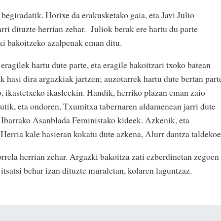
iradatik. Horixe da erakusketako gaia, eta Javi Julio
rri dituzte herrian zehar. Juliok berak ere hartu du parte
zki bakoitzeko azalpenak eman ditu.
eragilek hartu dute parte, eta eragile bakoitzari txoko batean
k hasi dira argazkiak jartzen; auzotarrek hartu dute bertan part
o, ikastetxeko ikasleekin. Handik, herriko plazan eman zaio
utik, eta ondoren, Txumitxa tabernaren aldamenean jarri dute
 Ibarrako Asanblada Feministako kideek. Azkenik, eta
Herria kale hasieran kokatu dute azkena, Alurr dantza taldekoe
horrela herrian zehar. Argazki bakoitza zati ezberdinetan zegoen
itsatsi behar izan dituzte muraletan, kolaren laguntzaz.