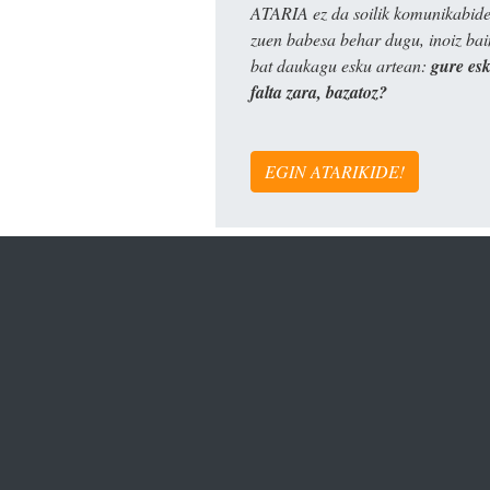
ATARIA ez da soilik komunikabide 
zuen babesa behar dugu, inoiz ba
bat daukagu esku artean:
gure es
falta zara, bazatoz?
EGIN ATARIKIDE!