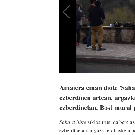
Amaiera eman diote 'Sahara
ezberdinen artean, argazki
ezberdinetan. Bost mural p
Sahara libre
zikloa iritsi da bere 
ezberdinetan: argazki erakusketa b