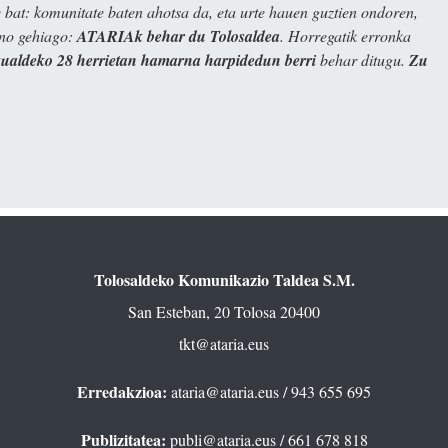
bat: komunitate baten ahotsa da, eta urte hauen guztien ondoren,
ino gehiago:
ATARIAk behar du Tolosaldea
. Horregatik erronka
kualdeko 28 herrietan hamarna harpidedun berri
behar ditugu.
Zu
Tolosaldeko Komunikazio Taldea S.M.
San Esteban, 20 Tolosa 20400
tkt@ataria.eus
Erredakzioa:
ataria@ataria.eus
/ 943 655 695
Publizitatea:
publi@ataria.eus
/ 661 678 818