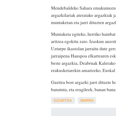
Mendebaldeko Sahara emakumeen beg
argazkilariak ateratako argazkiak ja
muntaketan eta jarri dituzten arga
Muntaketa egiteko, herriko hainbat 
aritzea egokitu zaio. Izaskun auzoti
Uzturpe ikastolan jarraitu dute ger
jarraipena Hauspoa elkartearen esk
beste argazkia, Deabruak Kalerako
erakusketarekin amaitzeko, Euskal 
Guztira bost argazki jarri dituzte 
banatuta, eta eragileek, banan bana 
GIZARTEA
IBARRA