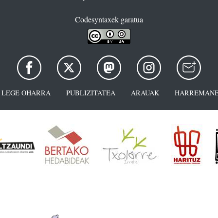
Codesyntaxek garatua
LEGE OHARRA
PUBLIZITATEA
ARAUAK
HARREMANE