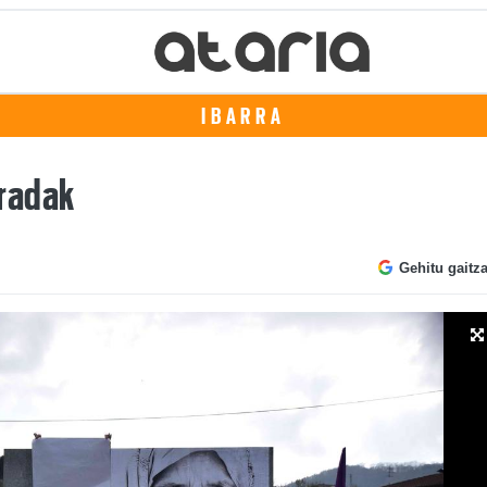
IBARRA
radak
Gehitu gaitz