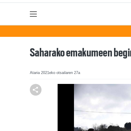
Saharako emakumeen begi
Ataria
2021eko otsailaren 27a