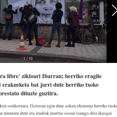
 libre' zikloari Ibarran; herriko eragile
 erakusketa bat jarri dute herriko txoko
restatu dituzte guztira.
azken ostikoetara. Goizean egin dute azken ekimena herriko txok
at muntatu dute eta irudiak martxo osoan izango dira ikusgai.