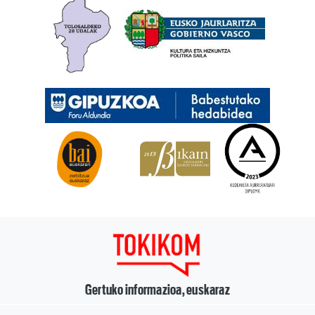
Gertuko informazioa, euskaraz