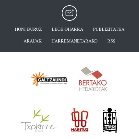
HONI BURUZ
LEGE OHARRA
PUBLIZITATEA
ARAUAK
HARREMANETARAKO
RSS