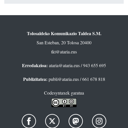
Tolosaldeko Komunikazio Taldea S.M.
San Esteban, 20 Tolosa 20400
tkt@ataria.eus
Erredakzioa:
ataria@ataria.eus
/ 943 655 695
Publizitatea:
publi@ataria.eus
/ 661 678 818
Codesyntaxek garatua