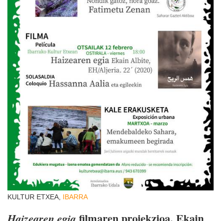
KULTUR ETXEA,
IBARRA
filmaren proiekzioa. Ekain
Haizearen egia