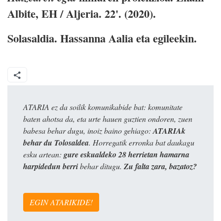
Albite, EH / Aljeria. 22'. (2020).
Solasaldia.
Hassanna Aalia eta egileekin.
ATARIA ez da soilik komunikabide bat: komunitate
baten ahotsa da, eta urte hauen guztien ondoren, zuen
babesa behar dugu, inoiz baino gehiago:
ATARIAk
behar du Tolosaldea
. Horregatik erronka bat daukagu
esku artean:
gure eskualdeko 28 herrietan hamarna
harpidedun berri
behar ditugu.
Zu falta zara, bazatoz?
EGIN ATARIKIDE!