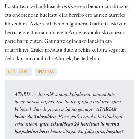
Ikasturtean zehar klaseak
online
egin behar izan dituzte,
eta ondorenean bueltatu dira berriro ere aurrez aurreko
klaseetara. Azken hilabetean, gainera, Gattiu ikuskizun
berria ere estreinatu dute eta Arineketan ikuskizunean
parte hartu zuten. Gaur arte egindako lanekin eta
urtarrilaren 2rako prestatu dutenarekin kultura segurua
dela ikusarazi nahi du Alurrek, beste behin.
KULTURA
IBARRA
ATARIA ez da soilik komunikabide bat: komunitate
baten ahotsa da, eta urte hauen guztien ondoren, zuen
babesa behar dugu, inoiz baino gehiago:
ATARIAk
behar du Tolosaldea
. Horregatik erronka bat daukagu
esku artean:
gure eskualdeko 28 herrietan hamarna
harpidedun berri
behar ditugu.
Zu falta zara, bazatoz?