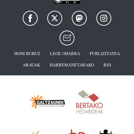
HONI BURUZ
LEGE OHARRA
PUBLIZITATEA
ARAUAK
HARREMANETARAKO
RSS