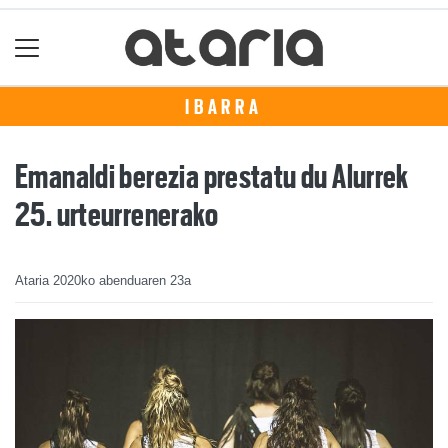
IBARRA
Emanaldi berezia prestatu du Alurrek
25. urteurrenerako
Ataria
2020ko abenduaren 23a