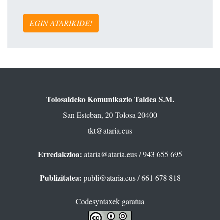
EGIN ATARIKIDE!
Tolosaldeko Komunikazio Taldea S.M.
San Esteban, 20 Tolosa 20400
tkt@ataria.eus
Erredakzioa:
ataria@ataria.eus
/ 943 655 695
Publizitatea:
publi@ataria.eus
/ 661 678 818
Codesyntaxek garatua