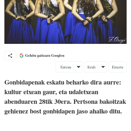
Gehitu gaitzazu Googlen
Entzun
Itzuli
Erraztu
Gonbidapenak eskatu beharko dira aurre:
kultur etxean gaur, eta udaletxean
abenduaren 28tik 30era. Pertsona bakoitzak
gehienez bost gonbidapen jaso ahalko ditu.