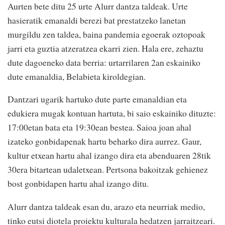
Aurten bete ditu 25 urte Alurr dantza taldeak. Urte
hasieratik emanaldi berezi bat prestatzeko lanetan
murgildu zen taldea, baina pandemia egoerak oztopoak
jarri eta guztia atzeratzea ekarri zien. Hala ere, zehaztu
dute dagoeneko data berria: urtarrilaren 2an eskainiko
dute emanaldia, Belabieta kiroldegian.
Dantzari ugarik hartuko dute parte emanaldian eta
edukiera mugak kontuan hartuta, bi saio eskainiko dituzte:
17:00etan bata eta 19:30ean bestea. Saioa joan ahal
izateko gonbidapenak hartu beharko dira aurrez. Gaur,
kultur etxean hartu ahal izango dira eta abenduaren 28tik
30era bitartean udaletxean. Pertsona bakoitzak gehienez
bost gonbidapen hartu ahal izango ditu.
Alurr dantza taldeak esan du, arazo eta neurriak medio,
tinko eutsi diotela proiektu kulturala hedatzen jarraitzeari.