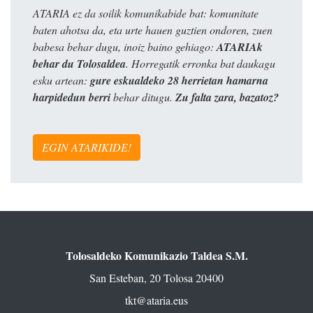
ATARIA ez da soilik komunikabide bat: komunitate
baten ahotsa da, eta urte hauen guztien ondoren, zuen
babesa behar dugu, inoiz baino gehiago:
ATARIAk
behar du Tolosaldea
. Horregatik erronka bat daukagu
esku artean:
gure eskualdeko 28 herrietan hamarna
harpidedun berri
behar ditugu.
Zu falta zara, bazatoz?
EGIN ATARIKIDE!
Tolosaldeko Komunikazio Taldea S.M.
San Esteban, 20 Tolosa 20400
tkt@ataria.eus