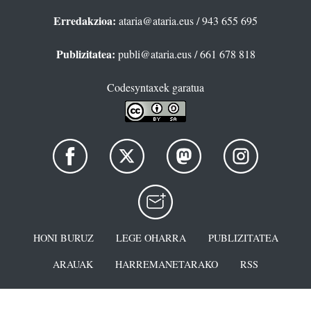
Erredakzioa:
ataria@ataria.eus
/ 943 655 695
Publizitatea:
publi@ataria.eus
/ 661 678 818
Codesyntaxek garatua
HONI BURUZ
LEGE OHARRA
PUBLIZITATEA
ARAUAK
HARREMANETARAKO
RSS