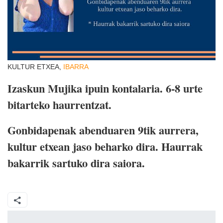
KULTUR ETXEA,
IBARRA
Izaskun Mujika ipuin kontalaria. 6-8 urte
bitarteko haurrentzat.
Gonbidapenak abenduaren 9tik aurrera,
kultur etxean jaso beharko dira. Haurrak
bakarrik sartuko dira saiora.