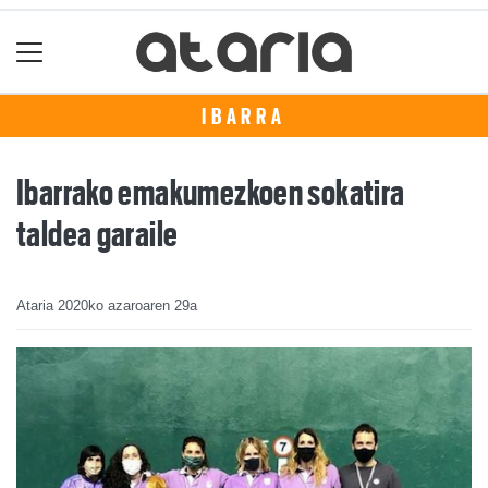
IBARRA
Ibarrako emakumezkoen sokatira
taldea garaile
Ataria
2020ko azaroaren 29a