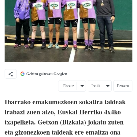
Gehitu gaitzazu Googlen
Entzun
Itzuli
Erraztu
Ibarrako emakumezkoen sokatira taldeak
irabazi zuen atzo, Euskal Herriko 4x4ko
txapelketa. Getxon (Bizkaia) jokatu zuten
eta gizonezkoen taldeak ere emaitza ona