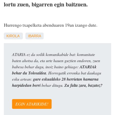
lortu zuen, bigarren egin baitzuen.
Hurrengo txapelketa abenduaren 19an izango dute.
KIROLA
IBARRA
ATARIA ez da soilik komunikabide bat: komunitate
baten ahotsa da, eta urte hauen guztien ondoren, zuen
babesa behar dugu, inoiz baino gehiago:
ATARIAk
behar du Tolosaldea
. Horregatik erronka bat daukagu
esku artean:
gure eskualdeko 28 herrietan hamarna
harpidedun berri
behar ditugu.
Zu falta zara, bazatoz?
EGIN ATARIKIDE!