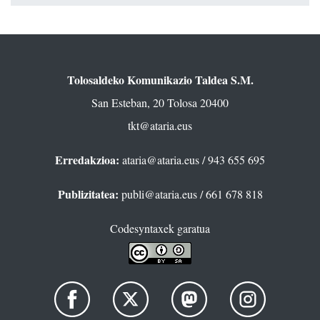
Tolosaldeko Komunikazio Taldea S.M.
San Esteban, 20 Tolosa 20400
tkt@ataria.eus
Erredakzioa:
ataria@ataria.eus
/ 943 655 695
Publizitatea:
publi@ataria.eus
/ 661 678 818
Codesyntaxek garatua