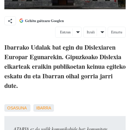
Gehitu gaitzazu Googlen
Entzun
Itzuli
Erraztu
Ibarrako Udalak bat egin du Dislexiaren
Europar Egunarekin. Gipuzkoako Dislexia
elkarteak eraikin publikoetan keinua egiteko
eskatu du eta Ibarran oihal gorria jarri
dute.
OSASUNA
IBARRA
ATARIA ez da soilik komunikabide bat: komunitate