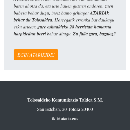
baten ahotsa da, eta urte hauen guztien ondoren, zuen
babesa behar dugu, inoiz baino gehiago:
ATARIAk
behar du Tolosaldea
. Horregatik erronka bat daukagu
esku artean:
gure eskualdeko 28 herrietan hamarna
harpidedun berri
behar ditugu.
Zu falta zara, bazatoz?
EGIN ATARIKIDE!
Tolosaldeko Komunikazio Taldea S.M.
San Esteban, 20 Tolosa 20400
tkt@ataria.eus