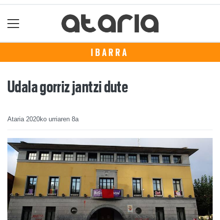
IBARRA
Udala gorriz jantzi dute
Ataria
2020ko urriaren 8a