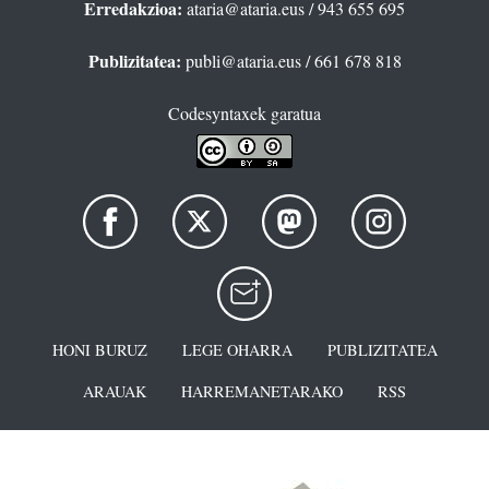
Erredakzioa:
ataria@ataria.eus
/ 943 655 695
Publizitatea:
publi@ataria.eus
/ 661 678 818
Codesyntaxek garatua
HONI BURUZ
LEGE OHARRA
PUBLIZITATEA
ARAUAK
HARREMANETARAKO
RSS