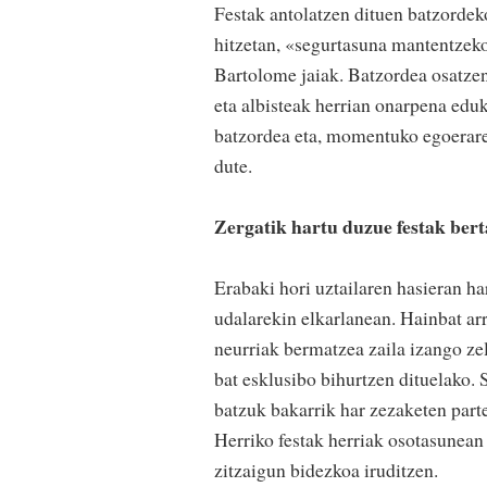
Festak antolatzen dituen batzordeko
hitzetan, «segurtasuna mantentzeko
Bartolome jaiak. Batzordea osatzen 
eta albisteak herrian onarpena eduk
batzordea eta, momentuko egoeraren
dute.
Zergatik hartu duzue festak ber
Erabaki hori uztailaren hasieran har
udalarekin elkarlanean. Hainbat arr
neurriak bermatzea zaila izango zel
bat esklusibo bihurtzen dituelako. 
batzuk bakarrik har zezaketen part
Herriko festak herriak osotasunean 
zitzaigun bidezkoa iruditzen.