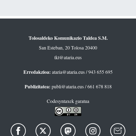
Tolosaldeko Komunikazio Taldea S.M.
San Esteban, 20 Tolosa 20400
tkt@ataria.eus
Erredakzioa:
ataria@ataria.eus
/ 943 655 695
Publizitatea:
publi@ataria.eus
/ 661 678 818
Codesyntaxek garatua