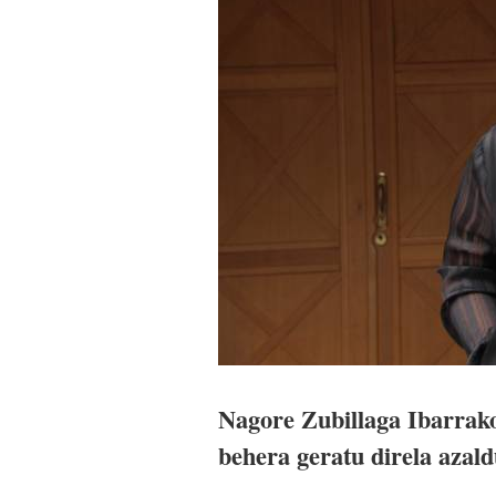
Nagore Zubillaga Ibarrako
behera geratu direla azald