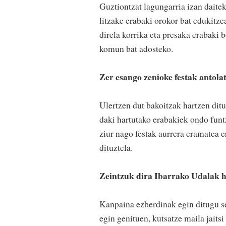
Guztiontzat lagungarria izan daite
litzake erabaki orokor bat edukitze
direla korrika eta presaka erabaki b
komun bat adosteko.
Zer esango zenioke festak antola
Ulertzen dut bakoitzak hartzen ditu
daki hartutako erabakiek ondo funt
ziur nago festak aurrera eramatea e
dituztela.
Zeintzuk dira Ibarrako Udalak h
Kanpaina ezberdinak egin ditugu s
egin genituen, kutsatze maila jaitsi