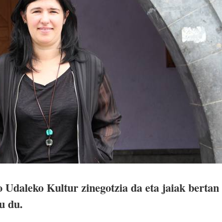
 Udaleko Kultur zinegotzia da eta jaiak bertan
u du.