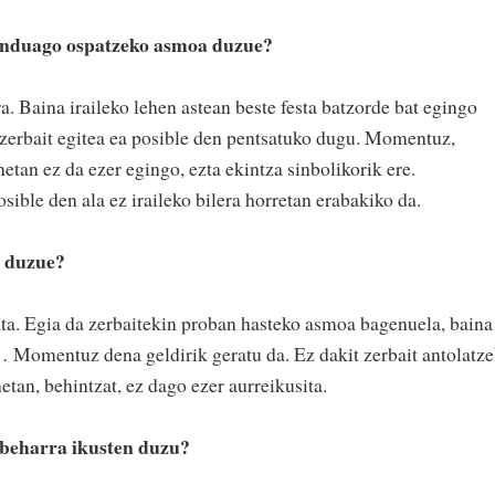
anduago ospatzeko asmoa duzue?
. Baina iraileko lehen astean beste festa batzorde bat egingo
e zerbait egitea ea posible den pentsatuko dugu. Momentuz,
etan ez da ezer egingo, ezta ekintza sinbolikorik ere.
sible den ala ez iraileko bilera horretan erabakiko da.
o duzue?
ta. Egia da zerbaitekin proban hasteko asmoa bagenuela, baina
 Momentuz dena geldirik geratu da. Ez dakit zerbait antolatz
tan, behintzat, ez dago ezer aurreikusita.
 beharra ikusten duzu?