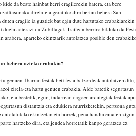
 kide da beste hainbat herri eragilerekin batera, eta bere
 zailtasunak» direla-eta geratuko dira bertan behera San
duten eragile ia guztiek bat egin dute hartutako erabakiarekin
i duela adierazi du Zubillagak. Irailean berriro bilduko da Fest
 arabera, aparteko ekintzarik antolatzea posible den erabakik
tan behera uzteko erabakia?
tu genuen. Ibarran festak beti festa batzordeak antolatzen ditu,
azoi zirela-eta hartu genuen erabakia. Alde batetik segurtasun
ako; eta bestetik, egun, indarrean dagoen arautegiak festak apu
Segurtasun distantzia eta edukiera murrizketekin, pertsona gutx
e antolatutako ekintzetan eta horrek, pena handia ematen zigun.
parte hartzeko dira, eta jendea horretatik kanpo geratzea ez