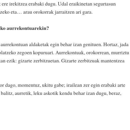
 ere irekitzea erabaki dugu. Udal eraikinetan segurtasun
eko eta… arau orokorrak jarraitzen ari gara.
zeko aurrekontuarekin?
 aurrekontuan aldaketak egin behar izan genituen. Hortaz, jada
tolatzeko zegoen kopuruari. Aurrekontuak, orokorrean, murriztu
izan ezik: gizarte zerbitzuetan. Gizarte zerbitzuak mantentzea
or dago, momentuz, ukitu gabe; irailean zer egin erabaki arte
 balitz, aurretik, leku askotik kendu behar izan dugu, beraz,