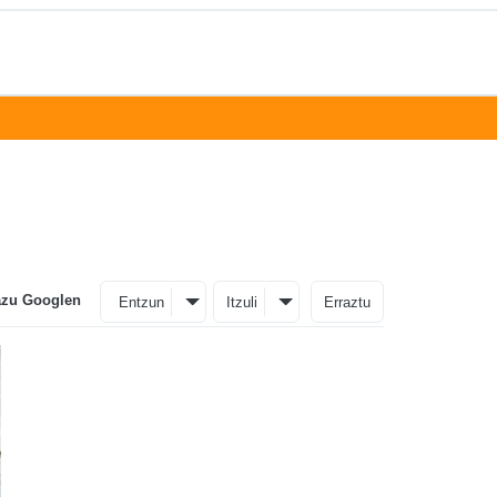
azu Googlen
Entzun
Itzuli
Erraztu