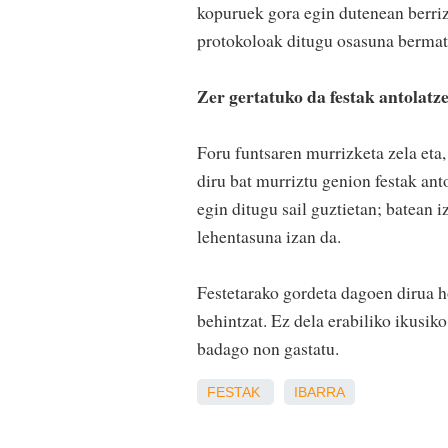
kopuruek gora egin dutenean berriz
protokoloak ditugu osasuna bermatz
Zer gertatuko da festak antolat
Foru funtsaren murrizketa zela eta,
diru bat murriztu genion festak an
egin ditugu sail guztietan; batean 
lehentasuna izan da.
Festetarako gordeta dagoen dirua h
behintzat. Ez dela erabiliko ikusiko
badago non gastatu.
FESTAK
IBARRA