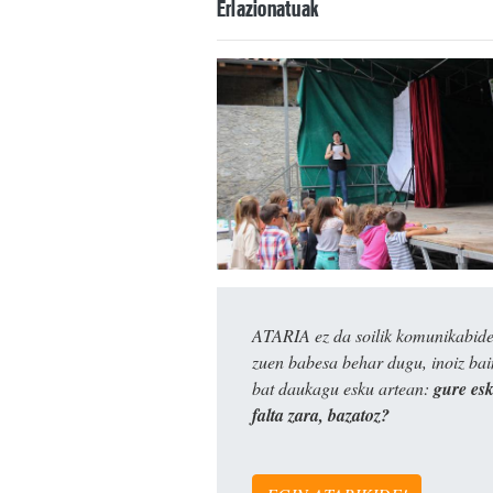
Erlazionatuak
ATARIA ez da soilik komunikabide 
zuen babesa behar dugu, inoiz ba
bat daukagu esku artean:
gure es
falta zara, bazatoz?