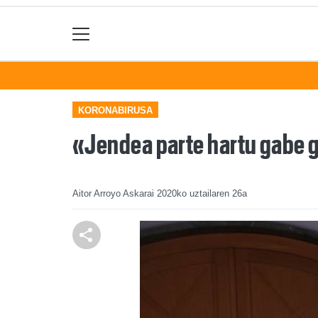
KORONABIRUSA
«Jendea parte hartu gabe g
Aitor Arroyo Askarai
2020ko uztailaren 26a