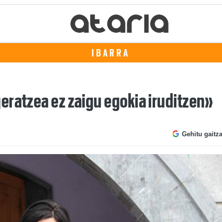
IBARRA
eratzea ez zaigu egokia iruditzen»
Gehitu gaitz