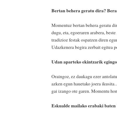
Bertan behera geratu dira? Ber
Momentuz bertan behera geratu dira
dugu, eta, egoeraren arabera, best
tradizioz festak ospatzen diren egun
Udazkenera begira zerbait egitea po
Udan aparteko ekintzarik eging
Oraingoz, ez daukagu ezer antolatu
azken egun hauetako joera ikusita…
gai izango ote garen. Momentu hone
Eskualde mailako erabaki baten