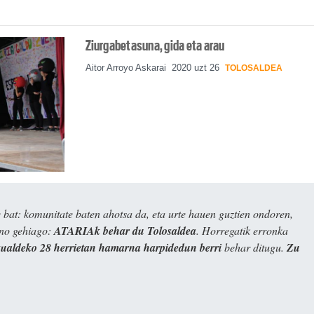
Ziurgabetasuna, gida eta arau
Aitor Arroyo Askarai
2020 uzt 26
TOLOSALDEA
bat: komunitate baten ahotsa da, eta urte hauen guztien ondoren,
ino gehiago:
ATARIAk behar du Tolosaldea
. Horregatik erronka
kualdeko 28 herrietan hamarna harpidedun berri
behar ditugu.
Zu