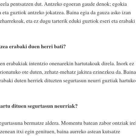
keela pentsatzen dut. Antzeko egoeran gaude denok; egokia
a eta guztiok antzeko jokatzea. Baina egia da gauza asko izan
eharrekoak, eta ez dugu tarterik eduki guztiok eseri eta erabaki
tzea erabaki duen herri bati?
en erabakiak intentzio onenarekin hartutakoak direla. Inork ez
zionatuko ote duten, zehatz-mehatz jakitea ezinezkoa da. Baina
rabaki duten herriek dituzten segurtasun neurri guztiak hartuko
artu dituen segurtasun neurriak?
egurtasuna bermatze aldera. Momentu batean zabor ontziak ire
 zenean itxi egin genituen, baina aurreko astean kutsatze