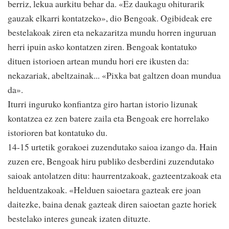
berriz, lekua aurkitu behar da. «Ez daukagu ohiturarik
gauzak elkarri kontatzeko», dio Bengoak. Ogibideak ere
bestelakoak ziren eta nekazaritza mundu horren inguruan
herri ipuin asko kontatzen ziren. Bengoak kontatuko
dituen istorioen artean mundu hori ere ikusten da:
nekazariak, abeltzainak... «Pixka bat galtzen doan mundua
da».
Iturri inguruko konfiantza giro hartan istorio lizunak
kontatzea ez zen batere zaila eta Bengoak ere horrelako
istorioren bat kontatuko du.
14-15 urtetik gorakoei zuzendutako saioa izango da. Hain
zuzen ere, Bengoak hiru publiko desberdini zuzendutako
saioak antolatzen ditu: haurrentzakoak, gazteentzakoak eta
helduentzakoak. «Helduen saioetara gazteak ere joan
daitezke, baina denak gazteak diren saioetan gazte horiek
bestelako interes guneak izaten dituzte.