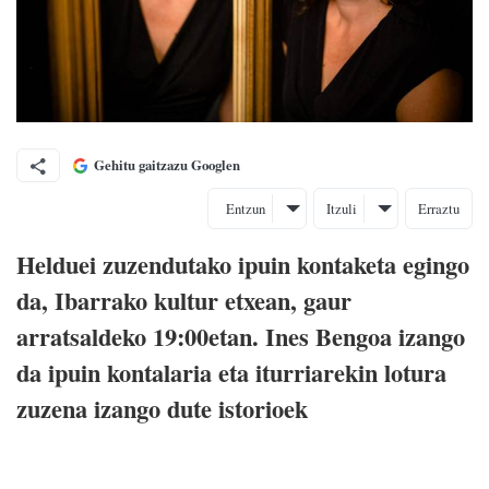
Gehitu gaitzazu Googlen
Entzun
Itzuli
Erraztu
Helduei zuzendutako ipuin kontaketa egingo
da, Ibarrako kultur etxean, gaur
arratsaldeko 19:00etan. Ines Bengoa izango
da ipuin kontalaria eta iturriarekin lotura
zuzena izango dute istorioek