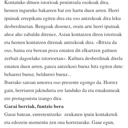
Kontatuko dituen istorioak penintsula osokoak dira,
hemen inguruko bakarren bat ere hartu duen arren. Herri
ipuinak errepikatu egiten dira eta oso antzekoak dira leku
desberdinetan. Bengoak dioenez, orain arte herri ipuinak
ahoz aho zabaldu direnez, Asian kontatzen diren istorioak
eta hemen kontatzen direnak antzekoak dira. «Bitxia da
oso, baina era berean poza ematen dit elkartzen gaituen
zerbait dagoelako istorioetan». Kultura desberdinak direla
ematen duen arren, gauza antzekoei buruz hitz egiten dute:
beharrei buruz, beldurrei buruz...
Ibarrako saioan umorea oso presente egongo da. Horrez
gain, herriaren jakinduria ere landuko da eta emakumeak
ere protagonista izango dira.
Garai berriak, funtzio bera
Garai batean, entretenitzeko zeukaten ipuin kontaketek
eta edozein momentu zen ona horretarako. Gaur egun,