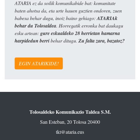
ATARIA ez da soilik komunikabide bat: komunitate
baten ahotsa da, eta urte hauen guztien ondoren, zuen
babesa behar dugu, inoiz baino gehiago:
ATARIAk
behar du Tolosaldea
. Horregatik erronka bat daukagu
esku artean:
gure eskualdeko 28 herrietan hamarna
harpidedun berri
behar ditugu.
Zu falta zara, bazatoz?
EGIN ATARIKIDE!
Tolosaldeko Komunikazio Taldea S.M.
San Esteban, 20 Tolosa 20400
tkt@ataria.eus