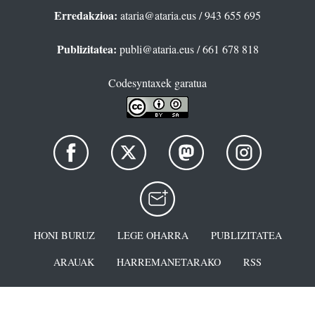
Erredakzioa:
ataria@ataria.eus
/ 943 655 695
Publizitatea:
publi@ataria.eus
/ 661 678 818
Codesyntaxek garatua
HONI BURUZ
LEGE OHARRA
PUBLIZITATEA
ARAUAK
HARREMANETARAKO
RSS