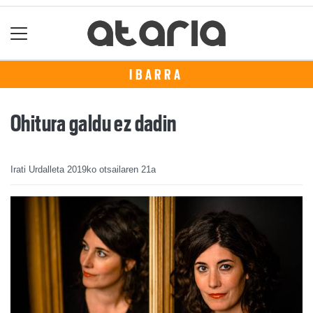
IBARRA
Ohitura galdu ez dadin
Irati Urdalleta
2019ko otsailaren 21a