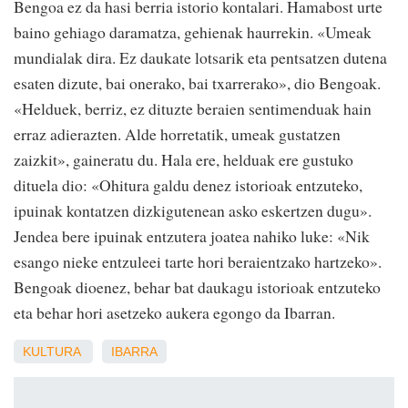
Bengoa ez da hasi berria istorio kontalari. Hamabost urte
baino gehiago daramatza, gehienak haurrekin. «Umeak
mundialak dira. Ez daukate lotsarik eta pentsatzen dutena
esaten dizute, bai onerako, bai txarrerako», dio Bengoak.
«Helduek, berriz, ez dituzte beraien sentimenduak hain
erraz adierazten. Alde horretatik, umeak gustatzen
zaizkit», gaineratu du. Hala ere, helduak ere gustuko
dituela dio: «Ohitura galdu denez istorioak entzuteko,
ipuinak kontatzen dizkigutenean asko eskertzen dugu».
Jendea bere ipuinak entzutera joatea nahiko luke: «Nik
esango nieke entzuleei tarte hori beraientzako hartzeko».
Bengoak dioenez, behar bat daukagu istorioak entzuteko
eta behar hori asetzeko aukera egongo da Ibarran.
KULTURA
IBARRA