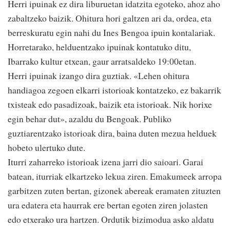
Herri ipuinak ez dira liburuetan idatzita egoteko, ahoz aho
zabaltzeko baizik. Ohitura hori galtzen ari da, ordea, eta
berreskuratu egin nahi du Ines Bengoa ipuin kontalariak.
Horretarako, helduentzako ipuinak kontatuko ditu,
Ibarrako kultur etxean, gaur arratsaldeko 19:00etan.
Herri ipuinak izango dira guztiak. «Lehen ohitura
handiagoa zegoen elkarri istorioak kontatzeko, ez bakarrik
txisteak edo pasadizoak, baizik eta istorioak. Nik horixe
egin behar dut», azaldu du Bengoak. Publiko
guztiarentzako istorioak dira, baina duten mezua helduek
hobeto ulertuko dute.
Iturri zaharreko istorioak izena jarri dio saioari. Garai
batean, iturriak elkartzeko lekua ziren. Emakumeek arropa
garbitzen zuten bertan, gizonek abereak eramaten zituzten
ura edatera eta haurrak ere bertan egoten ziren jolasten
edo etxerako ura hartzen. Ordutik bizimodua asko aldatu