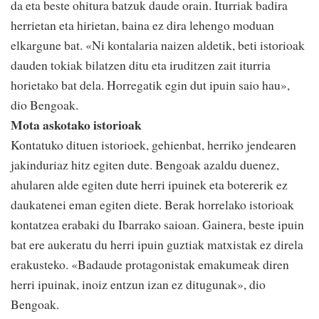
da eta beste ohitura batzuk daude orain. Iturriak badira
herrietan eta hirietan, baina ez dira lehengo moduan
elkargune bat. «Ni kontalaria naizen aldetik, beti istorioak
dauden tokiak bilatzen ditu eta iruditzen zait iturria
horietako bat dela. Horregatik egin dut ipuin saio hau»,
dio Bengoak.
Mota askotako istorioak
Kontatuko dituen istorioek, gehienbat, herriko jendearen
jakinduriaz hitz egiten dute. Bengoak azaldu duenez,
ahularen alde egiten dute herri ipuinek eta botererik ez
daukatenei eman egiten diete. Berak horrelako istorioak
kontatzea erabaki du Ibarrako saioan. Gainera, beste ipuin
bat ere aukeratu du herri ipuin guztiak matxistak ez direla
erakusteko. «Badaude protagonistak emakumeak diren
herri ipuinak, inoiz entzun izan ez ditugunak», dio
Bengoak.