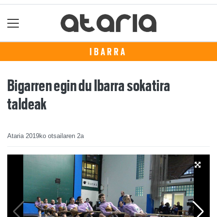
IBARRA
Bigarren egin du Ibarra sokatira
taldeak
Ataria
2019ko otsailaren 2a