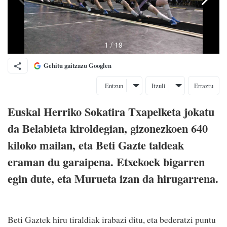
Gehitu gaitzazu Googlen
Entzun
Itzuli
Erraztu
Euskal Herriko Sokatira Txapelketa jokatu
da Belabieta kiroldegian, gizonezkoen 640
kiloko mailan, eta Beti Gazte taldeak
eraman du garaipena. Etxekoek bigarren
egin dute, eta Murueta izan da hirugarrena.
Beti Gaztek hiru tiraldiak irabazi ditu, eta bederatzi puntu