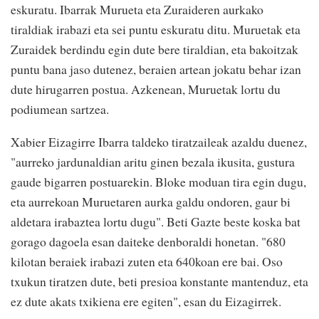
eskuratu. Ibarrak Murueta eta Zuraideren aurkako
tiraldiak irabazi eta sei puntu eskuratu ditu. Muruetak eta
Zuraidek berdindu egin dute bere tiraldian, eta bakoitzak
puntu bana jaso dutenez, beraien artean jokatu behar izan
dute hirugarren postua. Azkenean, Muruetak lortu du
podiumean sartzea.
Xabier Eizagirre Ibarra taldeko tiratzaileak azaldu duenez,
"aurreko jardunaldian aritu ginen bezala ikusita, gustura
gaude bigarren postuarekin. Bloke moduan tira egin dugu,
eta aurrekoan Muruetaren aurka galdu ondoren, gaur bi
aldetara irabaztea lortu dugu". Beti Gazte beste koska bat
gorago dagoela esan daiteke denboraldi honetan. "680
kilotan beraiek irabazi zuten eta 640koan ere bai. Oso
txukun tiratzen dute, beti presioa konstante mantenduz, eta
ez dute akats txikiena ere egiten", esan du Eizagirrek.