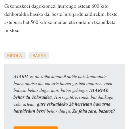
Gizonezkoei dagokionez, hurrengo astean 600 kilo
denboraldia hasiko da, beste hiru jardunaldirekin, beste
asteburu bat 560 kiloko mailan eta ondoren txapelketa
mistoa.
KIROLA
IBARRA
ATARIA ez da soilik komunikabide bat: komunitate
baten ahotsa da, eta urte hauen guztien ondoren, zuen
babesa behar dugu, inoiz baino gehiago:
ATARIAk
behar du Tolosaldea
. Horregatik erronka bat daukagu
esku artean:
gure eskualdeko 28 herrietan hamarna
harpidedun berri
behar ditugu.
Zu falta zara, bazatoz?