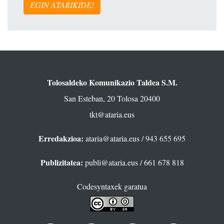
EGIN ATARIKIDE!
Tolosaldeko Komunikazio Taldea S.M.
San Esteban, 20 Tolosa 20400
tkt@ataria.eus
Erredakzioa:
ataria@ataria.eus
/ 943 655 695
Publizitatea:
publi@ataria.eus
/ 661 678 818
Codesyntaxek garatua