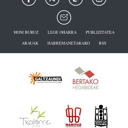
HONI BURUZ
LEGE OHARRA
PUBLIZITATEA
ARAUAK
HARREMANETARAKO
RSS