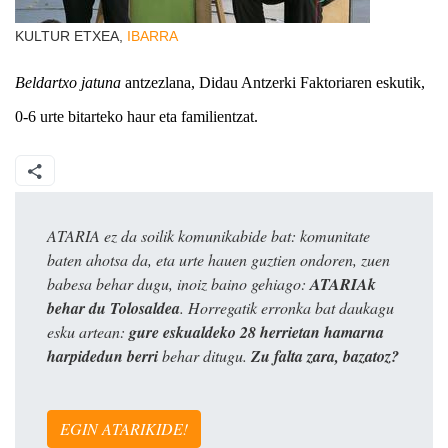
KULTUR ETXEA,
IBARRA
Beldartxo jatuna
antzezlana,
Didau Antzerki Faktoriaren
eskutik,
0-6 urte bitarteko haur eta familientzat.
ATARIA ez da soilik komunikabide bat: komunitate
baten ahotsa da, eta urte hauen guztien ondoren, zuen
babesa behar dugu, inoiz baino gehiago:
ATARIAk
behar du Tolosaldea
. Horregatik erronka bat daukagu
esku artean:
gure eskualdeko 28 herrietan hamarna
harpidedun berri
behar ditugu.
Zu falta zara, bazatoz?
EGIN ATARIKIDE!