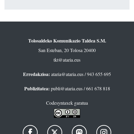
Tolosaldeko Komunikazio Taldea S.M.
San Esteban, 20 Tolosa 20400
tkt@ataria.eus
Erredakzioa:
ataria@ataria.eus
/ 943 655 695
Publizitatea:
publi@ataria.eus
/ 661 678 818
Codesyntaxek garatua