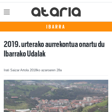
IBARRA
2019. urterako aurrekontua onartu du
Ibarrako Udalak
Irati Saizar Artola
2018ko azaroaren 28a