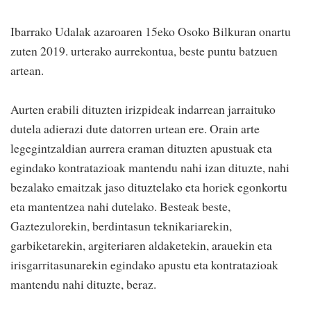
Ibarrako Udalak azaroaren 15eko Osoko Bilkuran onartu
zuten 2019. urterako aurrekontua, beste puntu batzuen
artean.
Aurten erabili dituzten irizpideak indarrean jarraituko
dutela adierazi dute datorren urtean ere. Orain arte
legegintzaldian aurrera eraman dituzten apustuak eta
egindako kontratazioak mantendu nahi izan dituzte, nahi
bezalako emaitzak jaso dituztelako eta horiek egonkortu
eta mantentzea nahi dutelako. Besteak beste,
Gaztezulorekin, berdintasun teknikariarekin,
garbiketarekin, argiteriaren aldaketekin, arauekin eta
irisgarritasunarekin egindako apustu eta kontratazioak
mantendu nahi dituzte, beraz.