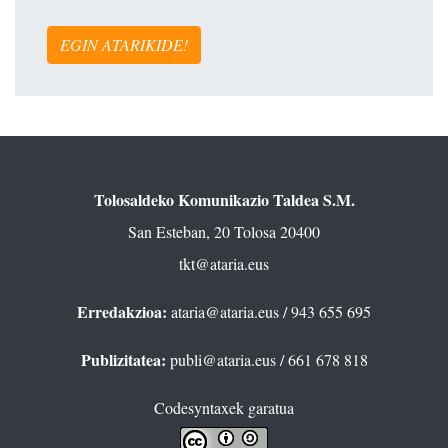
EGIN ATARIKIDE!
Tolosaldeko Komunikazio Taldea S.M.
San Esteban, 20 Tolosa 20400
tkt@ataria.eus
Erredakzioa:
ataria@ataria.eus
/ 943 655 695
Publizitatea:
publi@ataria.eus
/ 661 678 818
Codesyntaxek garatua