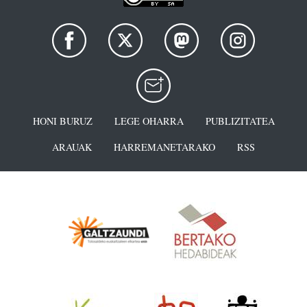
HONI BURUZ
LEGE OHARRA
PUBLIZITATEA
ARAUAK
HARREMANETARAKO
RSS