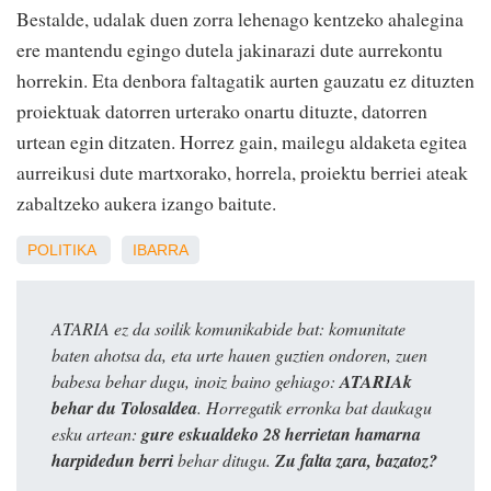
Bestalde, udalak duen zorra lehenago kentzeko ahalegina
ere mantendu egingo dutela jakinarazi dute aurrekontu
horrekin. Eta denbora faltagatik aurten gauzatu ez dituzten
proiektuak datorren urterako onartu dituzte, datorren
urtean egin ditzaten. Horrez gain, mailegu aldaketa egitea
aurreikusi dute martxorako, horrela, proiektu berriei ateak
zabaltzeko aukera izango baitute.
POLITIKA
IBARRA
ATARIA ez da soilik komunikabide bat: komunitate
baten ahotsa da, eta urte hauen guztien ondoren, zuen
babesa behar dugu, inoiz baino gehiago:
ATARIAk
behar du Tolosaldea
. Horregatik erronka bat daukagu
esku artean:
gure eskualdeko 28 herrietan hamarna
harpidedun berri
behar ditugu.
Zu falta zara, bazatoz?