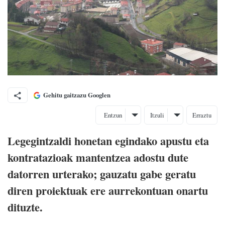
Gehitu gaitzazu Googlen
Entzun
Itzuli
Erraztu
Legegintzaldi honetan egindako apustu eta
kontratazioak mantentzea adostu dute
datorren urterako; gauzatu gabe geratu
diren proiektuak ere aurrekontuan onartu
dituzte.