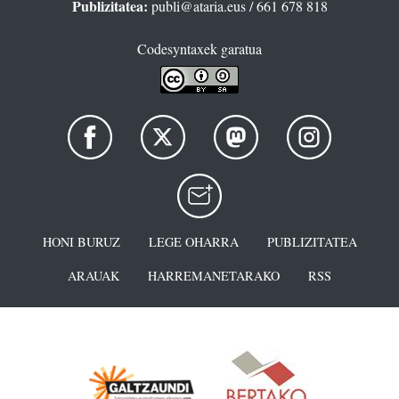
Publizitatea:
publi@ataria.eus
/ 661 678 818
Codesyntaxek garatua
HONI BURUZ
LEGE OHARRA
PUBLIZITATEA
ARAUAK
HARREMANETARAKO
RSS