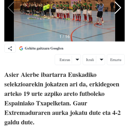
Gehitu gaitzazu Googlen
Entzun
Itzuli
Erraztu
Asier Aierbe ibartarra Euskadiko
selekzioarekin jokatzen ari da, erkidegoen
arteko 19 urte azpiko areto futboleko
Espainiako Txapelketan. Gaur
Extremaduraren aurka jokatu dute eta 4-2
galdu dute.