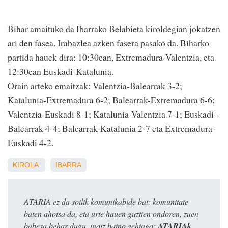
Bihar amaituko da Ibarrako Belabieta kiroldegian jokatzen
ari den fasea. Irabazlea azken fasera pasako da. Biharko
partida hauek dira: 10:30ean, Extremadura-Valentzia, eta
12:30ean Euskadi-Katalunia.
Orain arteko emaitzak: Valentzia-Balearrak 3-2;
Katalunia-Extremadura 6-2; Balearrak-Extremadura 6-6;
Valentzia-Euskadi 8-1; Katalunia-Valentzia 7-1; Euskadi-
Balearrak 4-4; Balearrak-Katalunia 2-7 eta Extremadura-
Euskadi 4-2.
KIROLA
IBARRA
ATARIA ez da soilik komunikabide bat: komunitate
baten ahotsa da, eta urte hauen guztien ondoren, zuen
babesa behar dugu, inoiz baino gehiago:
ATARIAk