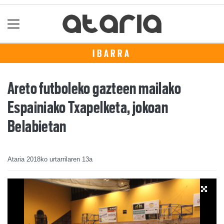
IBARRA
Areto futboleko gazteen mailako
Espainiako Txapelketa, jokoan
Belabietan
Ataria
2018ko urtarrilaren 13a