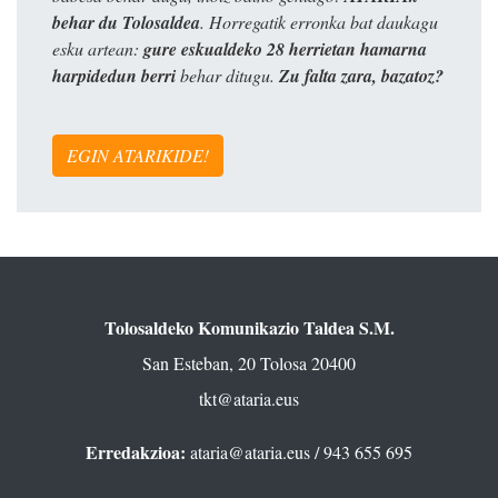
behar du Tolosaldea
. Horregatik erronka bat daukagu
esku artean:
gure eskualdeko 28 herrietan hamarna
harpidedun berri
behar ditugu.
Zu falta zara, bazatoz?
EGIN ATARIKIDE!
Tolosaldeko Komunikazio Taldea S.M.
San Esteban, 20 Tolosa 20400
tkt@ataria.eus
Erredakzioa:
ataria@ataria.eus
/ 943 655 695