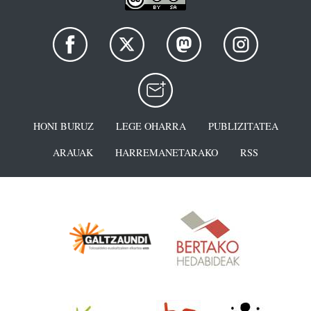
HONI BURUZ
LEGE OHARRA
PUBLIZITATEA
ARAUAK
HARREMANETARAKO
RSS