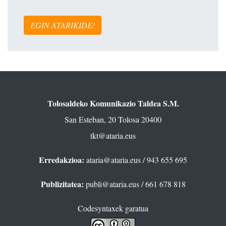
EGIN ATARIKIDE!
Tolosaldeko Komunikazio Taldea S.M.
San Esteban, 20 Tolosa 20400
tkt@ataria.eus
Erredakzioa:
ataria@ataria.eus
/ 943 655 695
Publizitatea:
publi@ataria.eus
/ 661 678 818
Codesyntaxek garatua