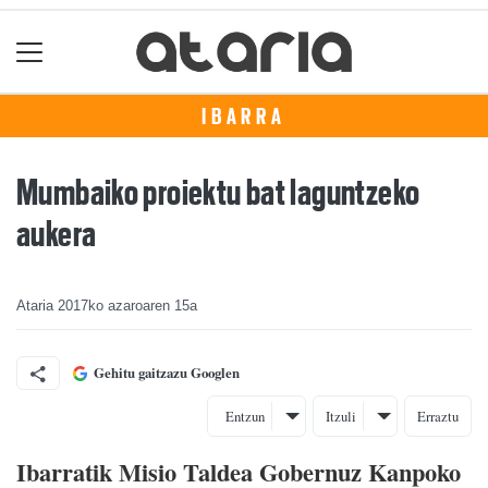
IBARRA
Mumbaiko proiektu bat laguntzeko
aukera
Ataria
2017ko azaroaren 15a
Gehitu gaitzazu Googlen
Entzun
Itzuli
Erraztu
Ibarratik Misio Taldea Gobernuz Kanpoko