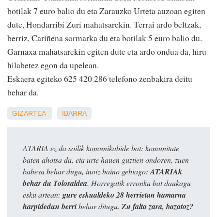
botilak 7 euro balio du eta Zarauzko Urteta auzoan egiten
dute, Hondarribi Zuri mahatsarekin. Terrai ardo beltzak,
berriz, Cariñena sormarka du eta botilak 5 euro balio du.
Garnaxa mahatsarekin egiten dute eta ardo ondua da, hiru
hilabetez egon da upelean.
Eskaera egiteko 625 420 286 telefono zenbakira deitu
behar da.
GIZARTEA
IBARRA
ATARIA ez da soilik komunikabide bat: komunitate
baten ahotsa da, eta urte hauen guztien ondoren, zuen
babesa behar dugu, inoiz baino gehiago:
ATARIAk
behar du Tolosaldea
. Horregatik erronka bat daukagu
esku artean:
gure eskualdeko 28 herrietan hamarna
harpidedun berri
behar ditugu.
Zu falta zara, bazatoz?