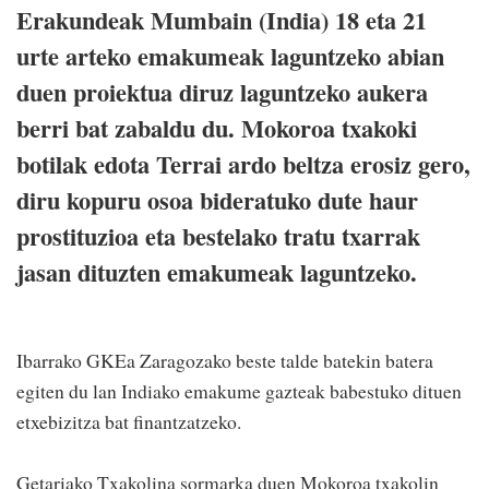
Erakundeak Mumbain (India) 18 eta 21
urte arteko emakumeak laguntzeko abian
duen proiektua diruz laguntzeko aukera
berri bat zabaldu du. Mokoroa txakoki
botilak edota Terrai ardo beltza erosiz gero,
diru kopuru osoa bideratuko dute haur
prostituzioa eta bestelako tratu txarrak
jasan dituzten emakumeak laguntzeko.
Ibarrako GKEa Zaragozako beste talde batekin batera
egiten du lan Indiako emakume gazteak babestuko dituen
etxebizitza bat finantzatzeko.
Getariako Txakolina sormarka duen Mokoroa txakolin