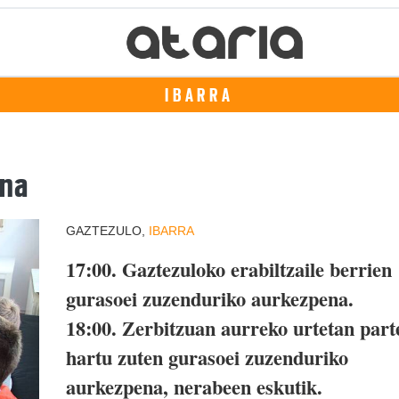
IBARRA
una
GAZTEZULO,
IBARRA
17:00.
Gaztezuloko erabiltzaile berrien
gurasoei zuzenduriko aurkezpena.
18:00.
Zerbitzuan aurreko urtetan part
hartu zuten gurasoei zuzenduriko
aurkezpena, nerabeen eskutik.