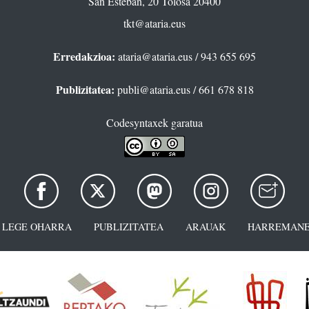
San Esteban, 20 Tolosa 20400
tkt@ataria.eus
Erredakzioa:
ataria@ataria.eus
/ 943 655 695
Publizitatea:
publi@ataria.eus
/ 661 678 818
Codesyntaxek garatua
LEGE OHARRA
PUBLIZITATEA
ARAUAK
HARREMANE