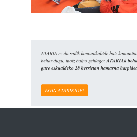
ATARIA ez da soilik komunikabide bat: komunitat
behar dugu, inoiz baino gehiago:
ATARIAk behar
gure eskualdeko 28 herrietan hamarna harpide
EGIN ATARIKIDE!