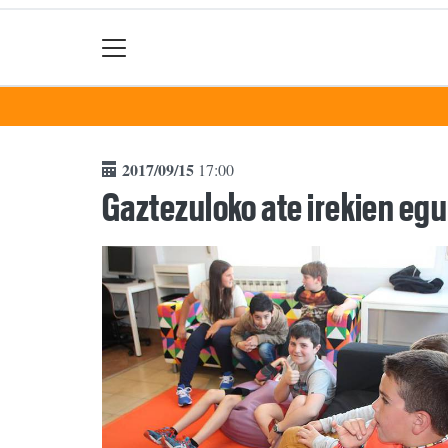
2017/09/15
17:00
Gaztezuloko ate irekien eg