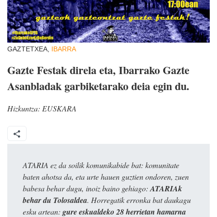
GAZTETXEA,
IBARRA
Gazte Festak direla eta, Ibarrako Gazte
Asanbladak garbiketarako deia egin du.
Hizkuntza:
EUSKARA
ATARIA ez da soilik komunikabide bat: komunitate
baten ahotsa da, eta urte hauen guztien ondoren, zuen
babesa behar dugu, inoiz baino gehiago:
ATARIAk
behar du Tolosaldea
. Horregatik erronka bat daukagu
esku artean:
gure eskualdeko 28 herrietan hamarna