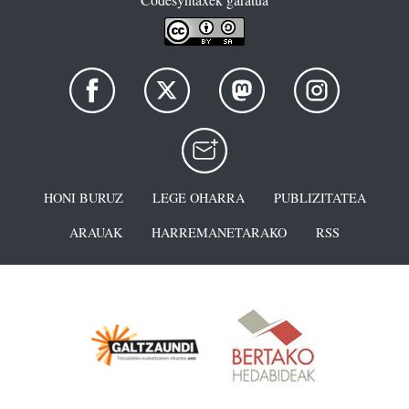
HONI BURUZ
LEGE OHARRA
PUBLIZITATEA
ARAUAK
HARREMANETARAKO
RSS