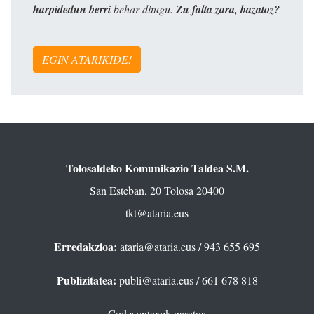
harpidedun berri
behar ditugu.
Zu falta zara, bazatoz?
EGIN ATARIKIDE!
Tolosaldeko Komunikazio Taldea S.M.
San Esteban, 20 Tolosa 20400
tkt@ataria.eus
Erredakzioa:
ataria@ataria.eus
/ 943 655 695
Publizitatea:
publi@ataria.eus
/ 661 678 818
Codesyntaxek garatua