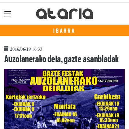
IBARRA
2016/06/19
16:33
Auzolanerako deia, gazte asanbladak