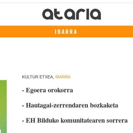
IBARRA
KULTUR ETXEA,
IBARRA
- Egoera orokorra
- Hautagai-zerrendaren bozkaketa
- EH Bilduko komunitatearen sorrera