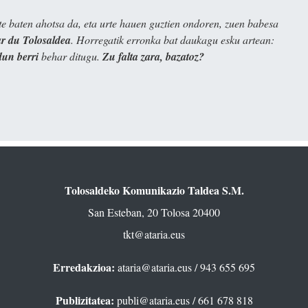
e baten ahotsa da, eta urte hauen guztien ondoren, zuen babesa
 du Tolosaldea
. Horregatik erronka bat daukagu esku artean:
dun berri
behar ditugu.
Zu falta zara, bazatoz?
Tolosaldeko Komunikazio Taldea S.M.
San Esteban, 20 Tolosa 20400
tkt@ataria.eus
Erredakzioa:
ataria@ataria.eus
/ 943 655 695
Publizitatea:
publi@ataria.eus
/ 661 678 818