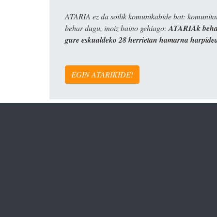
ATARIA ez da soilik komunikabide bat: komunitat
behar dugu, inoiz baino gehiago:
ATARIAk behar
gure eskualdeko 28 herrietan hamarna harpide
EGIN ATARIKIDE!