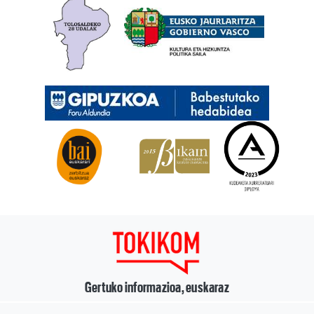
Gertuko informazioa, euskaraz