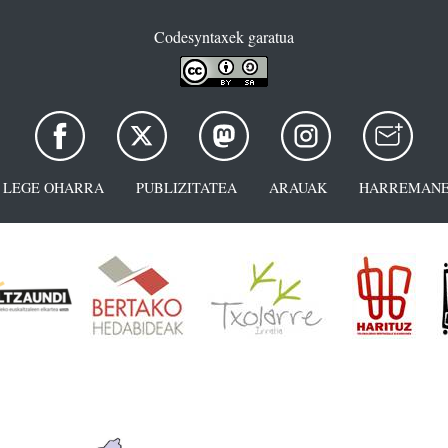
Codesyntaxek garatua
LEGE OHARRA
PUBLIZITATEA
ARAUAK
HARREMANE