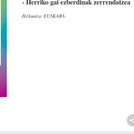
- Herriko gai ezberdinak zerrendatzea
Hizkuntza:
EUSKARA