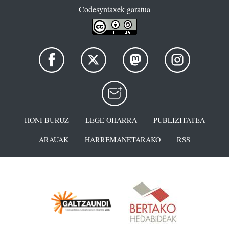
Codesyntaxek garatua
HONI BURUZ
LEGE OHARRA
PUBLIZITATEA
ARAUAK
HARREMANETARAKO
RSS