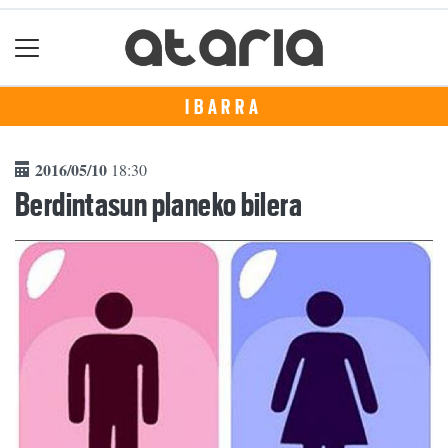
IBARRA
2016/05/10
18:30
Berdintasun planeko bilera