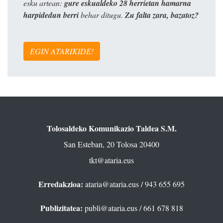
esku artean:
gure eskualdeko 28 herrietan hamarna
harpidedun berri
behar ditugu.
Zu falta zara, bazatoz?
EGIN ATARIKIDE!
Tolosaldeko Komunikazio Taldea S.M.
San Esteban, 20 Tolosa 20400
tkt@ataria.eus
Erredakzioa:
ataria@ataria.eus
/ 943 655 695
Publizitatea:
publi@ataria.eus
/ 661 678 818