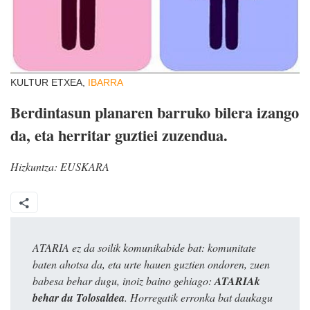
KULTUR ETXEA,
IBARRA
Berdintasun planaren barruko bilera izango
da, eta herritar guztiei zuzendua.
Hizkuntza:
EUSKARA
ATARIA ez da soilik komunikabide bat: komunitate
baten ahotsa da, eta urte hauen guztien ondoren, zuen
babesa behar dugu, inoiz baino gehiago:
ATARIAk
behar du Tolosaldea
. Horregatik erronka bat daukagu