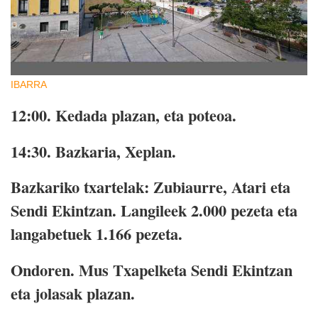
IBARRA
12:00.
Kedada plazan, eta poteoa.
14:30.
Bazkaria, Xeplan.
Bazkariko txartelak: Zubiaurre, Atari eta
Sendi Ekintzan. Langileek 2.000 pezeta eta
langabetuek 1.166 pezeta.
Ondoren.
Mus Txapelketa Sendi Ekintzan
eta jolasak plazan.