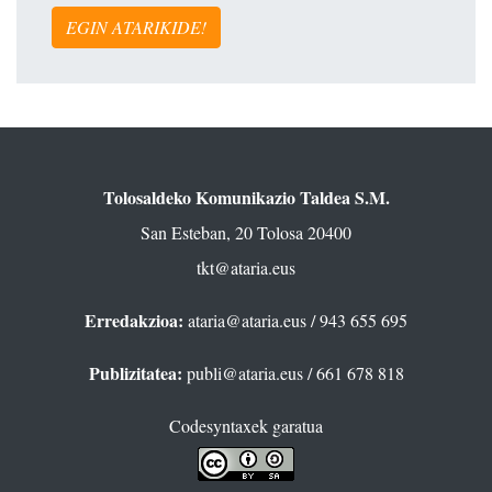
EGIN ATARIKIDE!
Tolosaldeko Komunikazio Taldea S.M.
San Esteban, 20 Tolosa 20400
tkt@ataria.eus
Erredakzioa:
ataria@ataria.eus
/ 943 655 695
Publizitatea:
publi@ataria.eus
/ 661 678 818
Codesyntaxek garatua