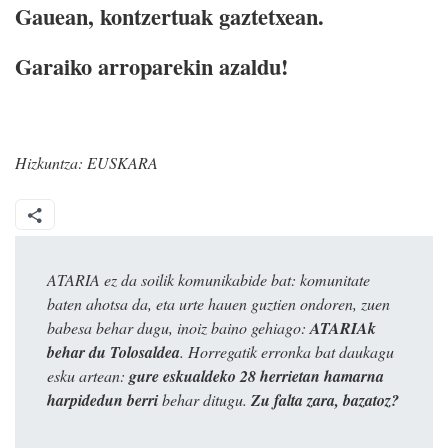
Gauean, kontzertuak gaztetxean.
Garaiko arroparekin azaldu!
Hizkuntza:
EUSKARA
ATARIA ez da soilik komunikabide bat: komunitate
baten ahotsa da, eta urte hauen guztien ondoren, zuen
babesa behar dugu, inoiz baino gehiago:
ATARIAk
behar du Tolosaldea
. Horregatik erronka bat daukagu
esku artean:
gure eskualdeko 28 herrietan hamarna
harpidedun berri
behar ditugu.
Zu falta zara, bazatoz?