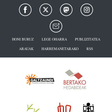
HONI BURUZ
LEGE OHARRA
PUBLIZITATEA
ARAUAK
HARREMANETARAKO
RSS