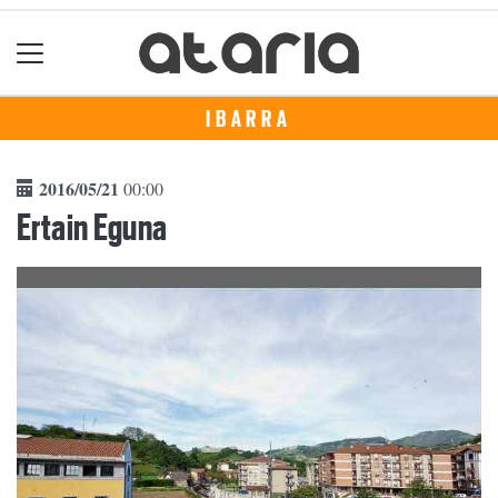
IBARRA
2016/05/21
00:00
Ertain Eguna