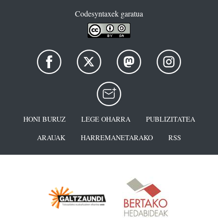
Codesyntaxek garatua
HONI BURUZ
LEGE OHARRA
PUBLIZITATEA
ARAUAK
HARREMANETARAKO
RSS