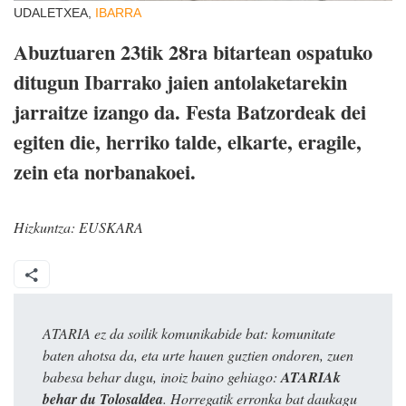
UDALETXEA,
IBARRA
Abuztuaren 23tik 28ra bitartean ospatuko
ditugun Ibarrako jaien antolaketarekin
jarraitze izango da. Festa Batzordeak dei
egiten die, herriko talde, elkarte, eragile,
zein eta norbanakoei.
Hizkuntza:
EUSKARA
ATARIA ez da soilik komunikabide bat: komunitate
baten ahotsa da, eta urte hauen guztien ondoren, zuen
babesa behar dugu, inoiz baino gehiago:
ATARIAk
behar du Tolosaldea
. Horregatik erronka bat daukagu