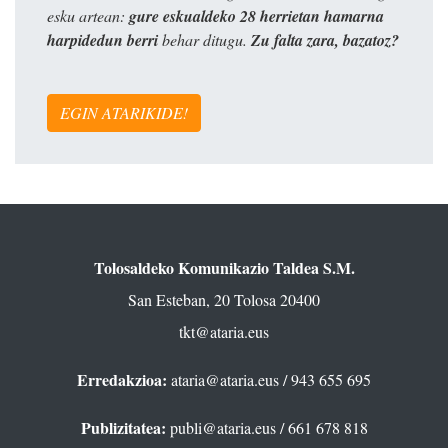
esku artean:
gure eskualdeko 28 herrietan hamarna
harpidedun berri
behar ditugu.
Zu falta zara, bazatoz?
EGIN ATARIKIDE!
Tolosaldeko Komunikazio Taldea S.M.
San Esteban, 20 Tolosa 20400
tkt@ataria.eus
Erredakzioa:
ataria@ataria.eus
/ 943 655 695
Publizitatea:
publi@ataria.eus
/ 661 678 818