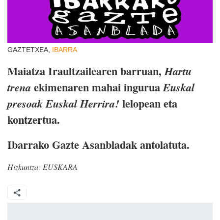
GAZTETXEA,
IBARRA
Maiatza Iraultzailearen barruan,
Hartu
ekimenaren mahai ingurua
trena
Euskal
lelopean eta
presoak Euskal Herrira!
kontzertua.
Ibarrako Gazte Asanbladak antolatuta.
Hizkuntza:
EUSKARA