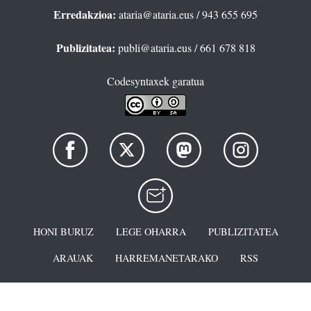
Erredakzioa:
ataria@ataria.eus
/ 943 655 695
Publizitatea:
publi@ataria.eus
/ 661 678 818
Codesyntaxek garatua
HONI BURUZ
LEGE OHARRA
PUBLIZITATEA
ARAUAK
HARREMANETARAKO
RSS