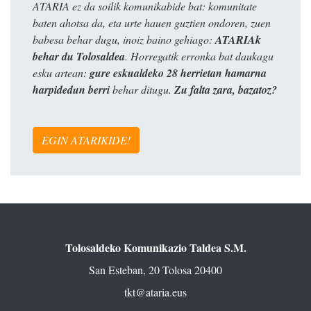
ATARIA ez da soilik komunikabide bat: komunitate
baten ahotsa da, eta urte hauen guztien ondoren, zuen
babesa behar dugu, inoiz baino gehiago:
ATARIAk
behar du Tolosaldea
. Horregatik erronka bat daukagu
esku artean:
gure eskualdeko 28 herrietan hamarna
harpidedun berri
behar ditugu.
Zu falta zara, bazatoz?
EGIN ATARIKIDE!
Tolosaldeko Komunikazio Taldea S.M.
San Esteban, 20 Tolosa 20400
tkt@ataria.eus