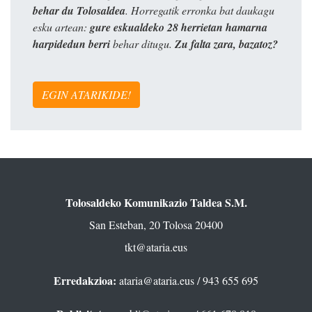
behar du Tolosaldea
. Horregatik erronka bat daukagu
esku artean:
gure eskualdeko 28 herrietan hamarna
harpidedun berri
behar ditugu.
Zu falta zara, bazatoz?
EGIN ATARIKIDE!
Tolosaldeko Komunikazio Taldea S.M.
San Esteban, 20 Tolosa 20400
tkt@ataria.eus
Erredakzioa:
ataria@ataria.eus
/ 943 655 695