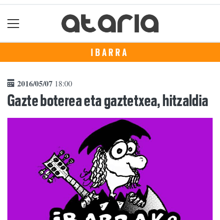
IBARRA
2016/05/07
18:00
Gazte boterea eta gaztetxea, hitzaldia