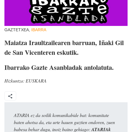
GAZTETXEA,
IBARRA
Maiatza Iraultzailearen barruan, Iñaki Gil
de San Vicenteren eskutik.
Ibarrako Gazte Asanbladak antolatuta.
Hizkuntza:
EUSKARA
ATARIA ez da soilik komunikabide bat: komunitate
baten ahotsa da, eta urte hauen guztien ondoren, zuen
babesa behar dugu, inoiz baino gehiago:
ATARIAk