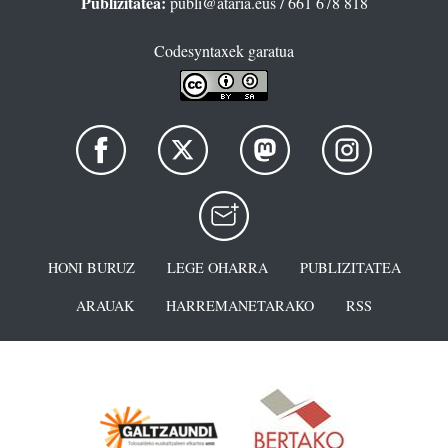
Publizitatea:
publi@ataria.eus
/ 661 678 818
Codesyntaxek garatua
HONI BURUZ
LEGE OHARRA
PUBLIZITATEA
ARAUAK
HARREMANETARAKO
RSS