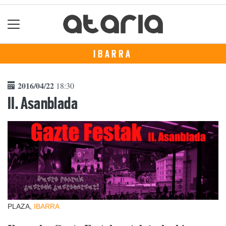
IBARRA
2016/04/22
18:30
II. Asanblada
PLAZA,
IBARRA