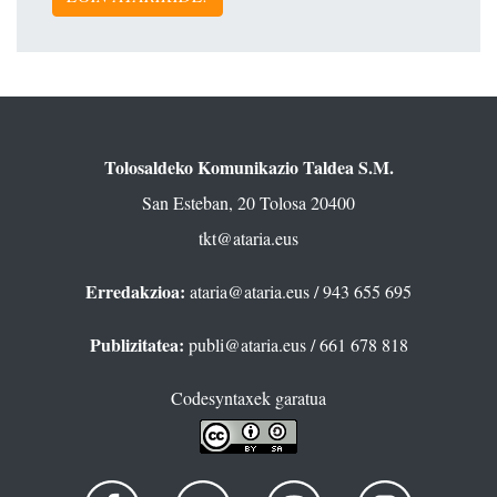
Tolosaldeko Komunikazio Taldea S.M.
San Esteban, 20 Tolosa 20400
tkt@ataria.eus
Erredakzioa:
ataria@ataria.eus
/ 943 655 695
Publizitatea:
publi@ataria.eus
/ 661 678 818
Codesyntaxek garatua