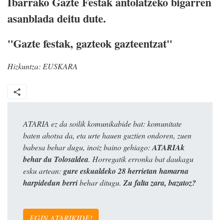
Ibarrako Gazte Festak antolatzeko bigarren
asanblada deitu dute.
"Gazte festak, gazteok gazteentzat"
Hizkuntza:
EUSKARA
ATARIA ez da soilik komunikabide bat: komunitate
baten ahotsa da, eta urte hauen guztien ondoren, zuen
babesa behar dugu, inoiz baino gehiago:
ATARIAk
behar du Tolosaldea
. Horregatik erronka bat daukagu
esku artean:
gure eskualdeko 28 herrietan hamarna
harpidedun berri
behar ditugu.
Zu falta zara, bazatoz?
EGIN ATARIKIDE!