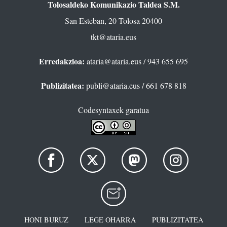
Tolosaldeko Komunikazio Taldea S.M.
San Esteban, 20 Tolosa 20400
tkt@ataria.eus
Erredakzioa:
ataria@ataria.eus
/ 943 655 695
Publizitatea:
publi@ataria.eus
/ 661 678 818
Codesyntaxek garatua
HONI BURUZ
LEGE OHARRA
PUBLIZITATEA