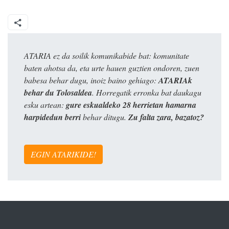
ATARIA ez da soilik komunikabide bat: komunitate
baten ahotsa da, eta urte hauen guztien ondoren, zuen
babesa behar dugu, inoiz baino gehiago:
ATARIAk
behar du Tolosaldea
. Horregatik erronka bat daukagu
esku artean:
gure eskualdeko 28 herrietan hamarna
harpidedun berri
behar ditugu.
Zu falta zara, bazatoz?
EGIN ATARIKIDE!