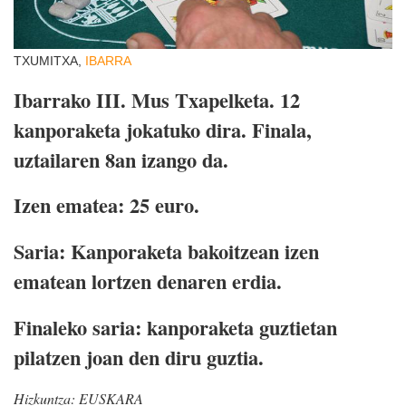
TXUMITXA,
IBARRA
Ibarrako III. Mus Txapelketa. 12
kanporaketa jokatuko dira. Finala,
uztailaren 8an izango da.
Izen ematea: 25 euro.
Saria: Kanporaketa bakoitzean izen
ematean lortzen denaren erdia.
Finaleko saria: kanporaketa guztietan
pilatzen joan den diru guztia.
Hizkuntza:
EUSKARA