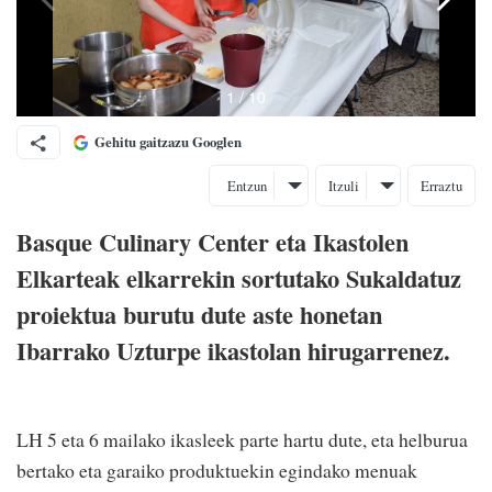
Gehitu gaitzazu Googlen
Entzun
Itzuli
Erraztu
Basque Culinary Center eta Ikastolen
Elkarteak elkarrekin sortutako Sukaldatuz
proiektua burutu dute aste honetan
Ibarrako Uzturpe ikastolan hirugarrenez.
LH 5 eta 6 mailako ikasleek parte hartu dute, eta helburua
bertako eta garaiko produktuekin egindako menuak