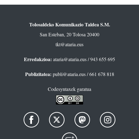
Tolosaldeko Komunikazio Taldea S.M.
San Esteban, 20 Tolosa 20400
tkt@ataria.eus
Erredakzioa:
ataria@ataria.eus
/ 943 655 695
Publizitatea:
publi@ataria.eus
/ 661 678 818
Codesyntaxek garatua