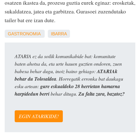
osatzen ikastea da, prozesu guztia eurek eginaz: erosketak,
sukaldatzea, jatea eta garbitzea. Gurasoei zuzendutako
tailer bat ere izan dute.
GASTRONOMIA
IBARRA
ATARIA ez da soilik komunikabide bat: komunitate
baten ahotsa da, eta urte hauen guztien ondoren, zuen
babesa behar dugu, inoiz baino gehiago:
ATARIAk
behar du Tolosaldea
. Horregatik erronka bat daukagu
esku artean:
gure eskualdeko 28 herrietan hamarna
harpidedun berri
behar ditugu.
Zu falta zara, bazatoz?
EGIN ATARIKIDE!