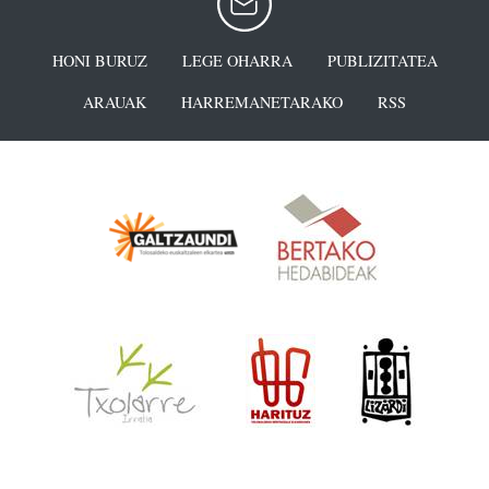
HONI BURUZ
LEGE OHARRA
PUBLIZITATEA
ARAUAK
HARREMANETARAKO
RSS