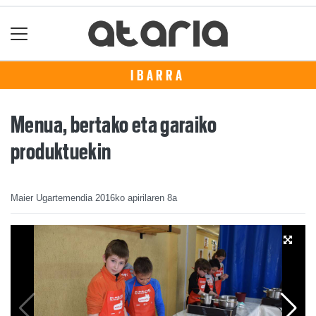
IBARRA
Menua, bertako eta garaiko
produktuekin
Maier Ugartemendia
2016ko apirilaren 8a