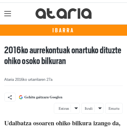
IBARRA
2016ko aurrekontuak onartuko dituzte
ohiko osoko bilkuran
Ataria
2016ko urtarrilaren 27a
Gehitu gaitzazu Googlen
Entzun
Itzuli
Erraztu
Udalbatza osoaren ohiko bilkura izango da,