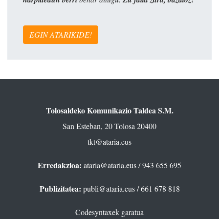
EGIN ATARIKIDE!
Tolosaldeko Komunikazio Taldea S.M.
San Esteban, 20 Tolosa 20400
tkt@ataria.eus
Erredakzioa:
ataria@ataria.eus
/ 943 655 695
Publizitatea:
publi@ataria.eus
/ 661 678 818
Codesyntaxek garatua