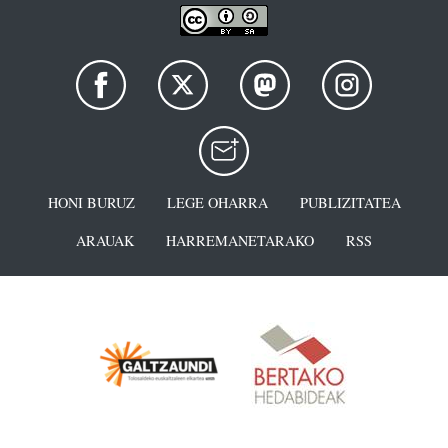
HONI BURUZ
LEGE OHARRA
PUBLIZITATEA
ARAUAK
HARREMANETARAKO
RSS