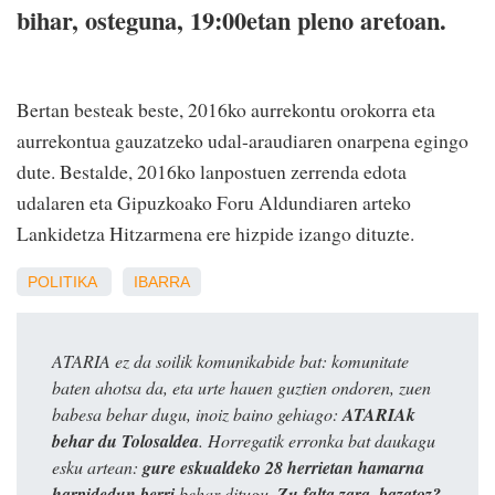
bihar, osteguna, 19:00etan pleno aretoan.
Bertan besteak beste, 2016ko aurrekontu orokorra eta
aurrekontua gauzatzeko udal-araudiaren onarpena egingo
dute. Bestalde, 2016ko lanpostuen zerrenda edota
udalaren eta Gipuzkoako Foru Aldundiaren arteko
Lankidetza Hitzarmena ere hizpide izango dituzte.
POLITIKA
IBARRA
ATARIA ez da soilik komunikabide bat: komunitate
baten ahotsa da, eta urte hauen guztien ondoren, zuen
babesa behar dugu, inoiz baino gehiago:
ATARIAk
behar du Tolosaldea
. Horregatik erronka bat daukagu
esku artean:
gure eskualdeko 28 herrietan hamarna
harpidedun berri
behar ditugu.
Zu falta zara, bazatoz?