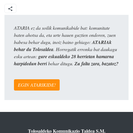
ATARIA ez da soilik komunikabide bat: komunitate
baten ahotsa da, eta urte hauen guztien ondoren, zuen
babesa behar dugu, inoiz baino gehiago:
ATARIAk
behar du Tolosaldea
. Horregatik erronka bat daukagu
esku artean:
gure eskualdeko 28 herrietan hamarna
harpidedun berri
behar ditugu.
Zu falta zara, bazatoz?
EGIN ATARIKIDE!
Tolosaldeko Komunikazio Taldea S.M.