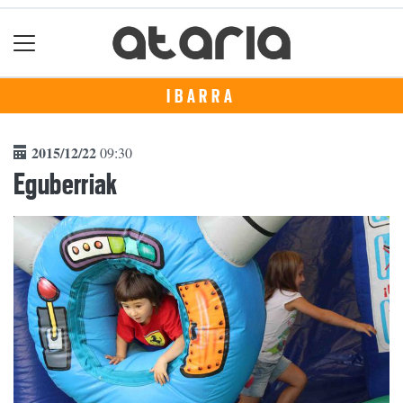
IBARRA
2015/12/22
09:30
Eguberriak