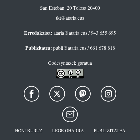
San Esteban, 20 Tolosa 20400
tkt@ataria.eus
Erredakzioa:
ataria@ataria.eus
/ 943 655 695
Publizitatea:
publi@ataria.eus
/ 661 678 818
Codesyntaxek garatua
HONI BURUZ
LEGE OHARRA
PUBLIZITATEA