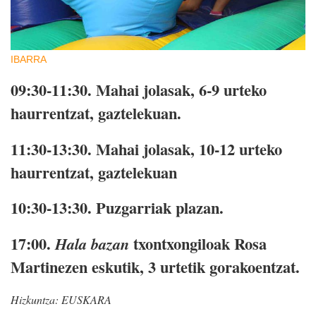
IBARRA
09:30-11:30.
Mahai jolasak, 6-9 urteko
haurrentzat, gaztelekuan.
11:30-13:30.
Mahai jolasak, 10-12 urteko
haurrentzat, gaztelekuan
10:30-13:30.
Puzgarriak plazan.
17:00.
txontxongiloak Rosa
Hala bazan
Martinezen eskutik, 3 urtetik gorakoentzat.
Hizkuntza:
EUSKARA