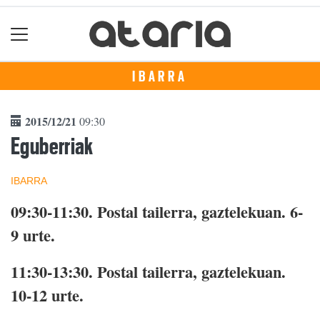
IBARRA
2015/12/21
09:30
Eguberriak
IBARRA
09:30-11:30.
Postal tailerra, gaztelekuan. 6-
9 urte.
11:30-13:30.
Postal tailerra, gaztelekuan.
10-12 urte.