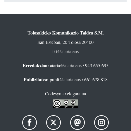
Tolosaldeko Komunikazio Taldea S.M.
San Esteban, 20 Tolosa 20400
tkt@ataria.eus
Erredakzioa:
ataria@ataria.eus
/ 943 655 695
Publizitatea:
publi@ataria.eus
/ 661 678 818
Codesyntaxek garatua