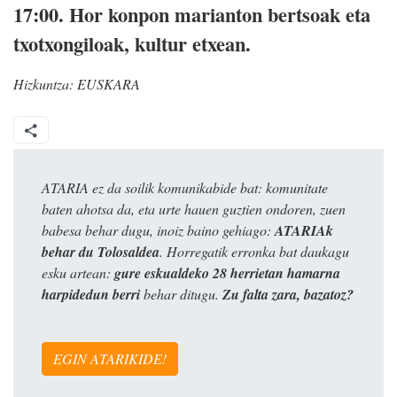
17:00.
Hor konpon marianton bertsoak eta
txotxongiloak, kultur etxean.
Hizkuntza:
EUSKARA
ATARIA ez da soilik komunikabide bat: komunitate
baten ahotsa da, eta urte hauen guztien ondoren, zuen
babesa behar dugu, inoiz baino gehiago:
ATARIAk
behar du Tolosaldea
. Horregatik erronka bat daukagu
esku artean:
gure eskualdeko 28 herrietan hamarna
harpidedun berri
behar ditugu.
Zu falta zara, bazatoz?
EGIN ATARIKIDE!