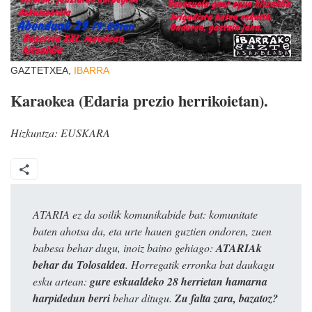
GAZTETXEA,
IBARRA
Karaokea (Edaria prezio herrikoietan).
Hizkuntza:
EUSKARA
ATARIA ez da soilik komunikabide bat: komunitate
baten ahotsa da, eta urte hauen guztien ondoren, zuen
babesa behar dugu, inoiz baino gehiago:
ATARIAk
behar du Tolosaldea
. Horregatik erronka bat daukagu
esku artean:
gure eskualdeko 28 herrietan hamarna
harpidedun berri
behar ditugu.
Zu falta zara, bazatoz?