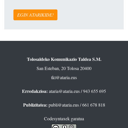
EGIN ATARIKIDE!
Tolosaldeko Komunikazio Taldea S.M.
San Esteban, 20 Tolosa 20400
tkt@ataria.eus
Erredakzioa:
ataria@ataria.eus
/ 943 655 695
Publizitatea:
publi@ataria.eus
/ 661 678 818
Codesyntaxek garatua