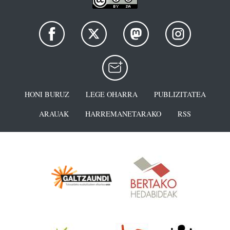
HONI BURUZ
LEGE OHARRA
PUBLIZITATEA
ARAUAK
HARREMANETARAKO
RSS