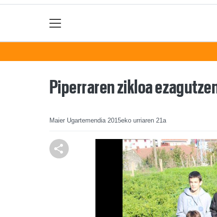
Piperraren zikloa ezagutze
Maier Ugartemendia
2015eko urriaren 21a