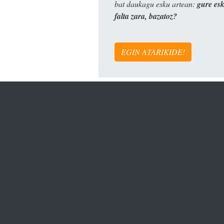
bat daukagu esku artean:
gure es
falta zara, bazatoz?
EGIN ATARIKIDE!