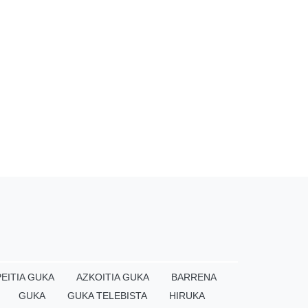
EITIA GUKA
AZKOITIA GUKA
BARRENA
GUKA
GUKA TELEBISTA
HIRUKA