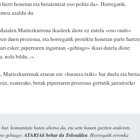
 herri honetan eta beraientzat oso polita da». Horregatik,
smoa azaldu du.
Maialen Mariezkurrena ikasleek diote ez zutela «oso ondo»
zen duen prozesua, eta horregatik proiektu honetan parte hartz
ri esker, piperraren inguruan «gehiago» ikasi dutela diote:
, nola bildu...».
, Mariezkurrenak etxean ere «baratza txiki» bat duela eta berta
raz, esaterako, berak piperraren prozesua gertutik jarraitzeko
bat: komunitate baten ahotsa da, eta urte hauen guztien ondoren,
ino gehiago:
ATARIAk behar du Tolosaldea
. Horregatik erronka