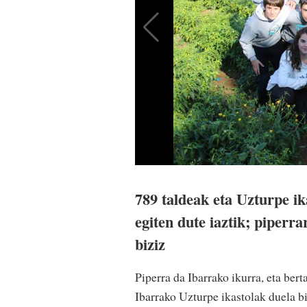
789 taldeak eta Uzturpe i
egiten dute iaztik; piperr
biziz
Piperra da Ibarrako ikurra, eta ber
Ibarrako Uzturpe ikastolak duela bi