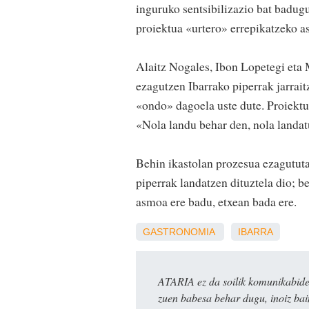
inguruko sentsibilizazio bat badugu
proiektua «urtero» errepikatzeko a
Alaitz Nogales, Ibon Lopetegi eta 
ezagutzen Ibarrako piperrak jarrait
«ondo» dagoela uste dute. Proiektua
«Nola landu behar den, nola landatu
Behin ikastolan prozesua ezagututa
piperrak landatzen dituztela dio; be
asmoa ere badu, etxean bada ere.
GASTRONOMIA
IBARRA
ATARIA ez da soilik komunikabide 
zuen babesa behar dugu, inoiz ba