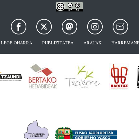
LEGE OHARRA
PUBLIZITATEA
ARAUAK
HARREMANE