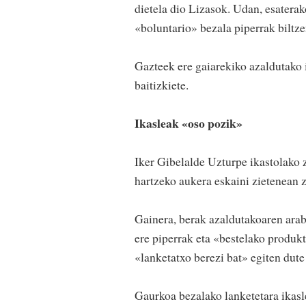
dietela dio Lizasok. Udan, esaterak
«boluntario» bezala piperrak biltz
Gazteek ere gaiarekiko azaldutako i
baitizkiete.
Ikasleak «oso pozik»
Iker Gibelalde Uzturpe ikastolako 
hartzeko aukera eskaini zietenean 
Gainera, berak azaldutakoaren arab
ere piperrak eta «bestelako produkt
«lanketatxo berezi bat» egiten dute
Gaurkoa bezalako lanketetara ikasl