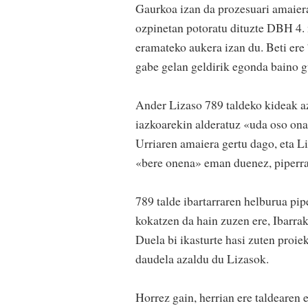
Gaurkoa izan da prozesuari amaiera
ozpinetan potoratu dituzte DBH 4. 
eramateko aukera izan du. Beti ere 
gabe gelan geldirik egonda baino gu
Ander Lizaso 789 taldeko kideak az
iazkoarekin alderatuz «uda oso ona
Urriaren amaiera gertu dago, eta L
«bere onena» eman duenez, piperra
789 talde ibartarraren helburua pip
kokatzen da hain zuzen ere, Ibarrak
Duela bi ikasturte hasi zuten proie
daudela azaldu du Lizasok.
Horrez gain, herrian ere taldearen