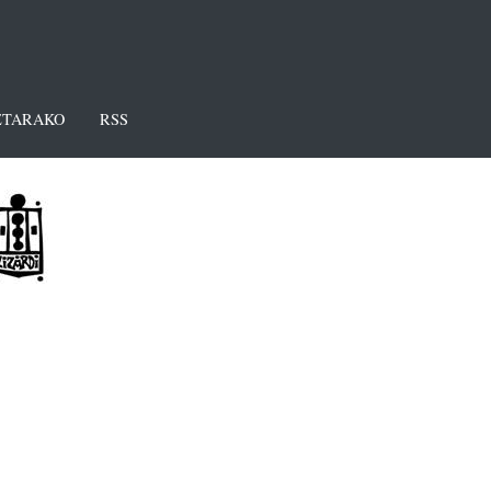
TARAKO
RSS