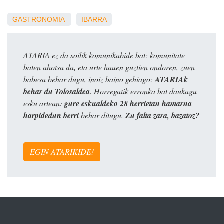
GASTRONOMIA
IBARRA
ATARIA ez da soilik komunikabide bat: komunitate
baten ahotsa da, eta urte hauen guztien ondoren, zuen
babesa behar dugu, inoiz baino gehiago:
ATARIAk
behar du Tolosaldea
. Horregatik erronka bat daukagu
esku artean:
gure eskualdeko 28 herrietan hamarna
harpidedun berri
behar ditugu.
Zu falta zara, bazatoz?
EGIN ATARIKIDE!