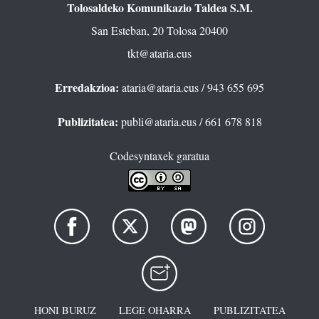
Tolosaldeko Komunikazio Taldea S.M.
San Esteban, 20 Tolosa 20400
tkt@ataria.eus
Erredakzioa:
ataria@ataria.eus
/ 943 655 695
Publizitatea:
publi@ataria.eus
/ 661 678 818
Codesyntaxek garatua
HONI BURUZ
LEGE OHARRA
PUBLIZITATEA