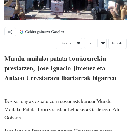
Gehitu gaitzazu Googlen
Entzun
Itzuli
Erraztu
Mundu mailako patata txorizoarekin
prestatzen, Jose Ignacio Jimenez eta
Antxon Urrestarazu ibartarrak bigarren
Bosgarrengoz ospatu zen iragan asteburuan Mundu
Mailako Patata Txorizoarekin Lehiaketa Gasteizen, Ali-
Gobeon.
Jose Ignacio Jimenez eta Antxon Urrestarazu patata