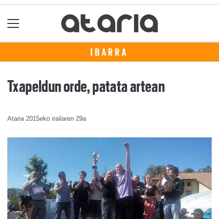
IBARRA
Txapeldun orde, patata artean
Ataria
2015eko irailaren 29a