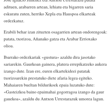
adituen, arabarren artean, lehiatu eta bigarren saria
eskuratu zuten, herriko Xepla eta Hauspoa elkarteak
ordezkatuz.
Erabili behar izan zituzten osagarrien artean ondorengoak:
patata, txorizoa, Añanako gatza eta Arabar Errioxako
olioa.
Ibarrako ordezkariak «gustura» azaldu dira jasotako
sariarekin. Gaurkoan gainera, platera errepikatzeko aukera
izango dute. Izan ere, euren elkartekideei patatak
txorizoarekin prestatuko diete afaria legea egiteko.
Mahaiaren bueltan bildurikoek epaia luzatuko dute:
«Gasteizkoa baino epaimahai gogorragoa izango da gaur
gauekoa», azaldu du Antxon Urrestarazuk umorea lagun.