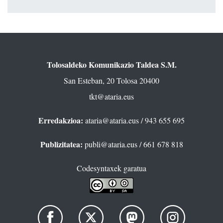
Tolosaldeko Komunikazio Taldea S.M.
San Esteban, 20 Tolosa 20400
tkt@ataria.eus
Erredakzioa:
ataria@ataria.eus
/ 943 655 695
Publizitatea:
publi@ataria.eus
/ 661 678 818
Codesyntaxek garatua