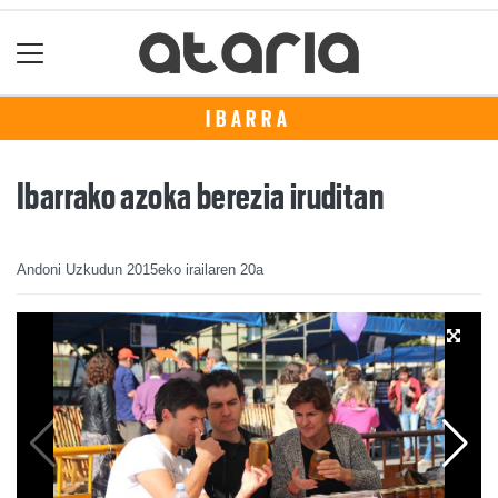
IBARRA
Ibarrako azoka berezia iruditan
Andoni Uzkudun
2015eko irailaren 20a