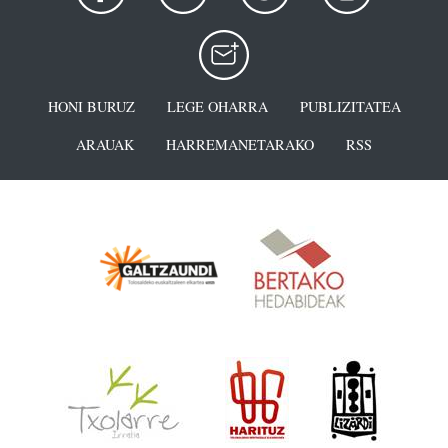
HONI BURUZ
LEGE OHARRA
PUBLIZITATEA
ARAUAK
HARREMANETARAKO
RSS