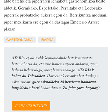
alde batetik eta piperraren lehiaketa gastronomikoa beste
aldetik. Gernikako, Ezpeletako, Peraltako eta Lodosako
piperrak probatzeko aukera egon da. Berrikuntza moduan,
piper mexikarra ere egon da dastagai Emeterio Arrese
plazan.
GASTRONOMIA
IBARRA
ATARIA ez da soilik komunikabide bat: komunitate
baten ahotsa da, eta urte hauen guztien ondoren, zuen
babesa behar dugu, inoiz baino gehiago:
ATARIAk
behar du Tolosaldea
. Horregatik erronka bat daukagu
esku artean:
gure eskualdeko 28 herrietan hamarna
harpidedun berri
behar ditugu.
Zu falta zara, bazatoz?
EGIN ATARIKIDE!