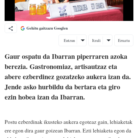
Gehitu gaitzazu Googlen
Entzun
Itzuli
Erraztu
Gaur ospatu da Ibarran piperraren azoka
berezia. Gastronomiaz, artisautzaz eta
abere ezberdinez gozatzeko aukera izan da.
Jende asko hurbildu da bertara eta giro
ezin hobea izan da Ibarran.
Postu ezberdinak ikusteko aukera egoteaz gain, lehiaketak
ere egon dira gaur goizean Ibarran. Ezti lehiaketa egon da