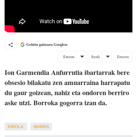
Gehitu gaitzazu Googlen
Entzun
Itzuli
Erraztu
Ion Garmendia Anfurrutia ibartarrak bere
obsesio bilakatu zen amuarraina harrapatu
du gaur goizean, nahiz eta ondoren berriro
aske utzi. Borroka gogorra izan da.
KIROLA
IBARRA