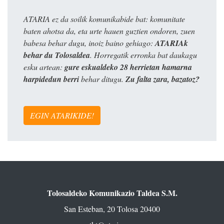
ATARIA ez da soilik komunikabide bat: komunitate
baten ahotsa da, eta urte hauen guztien ondoren, zuen
babesa behar dugu, inoiz baino gehiago:
ATARIAk
behar du Tolosaldea
. Horregatik erronka bat daukagu
esku artean:
gure eskualdeko 28 herrietan hamarna
harpidedun berri
behar ditugu.
Zu falta zara, bazatoz?
EGIN ATARIKIDE!
Tolosaldeko Komunikazio Taldea S.M.
San Esteban, 20 Tolosa 20400