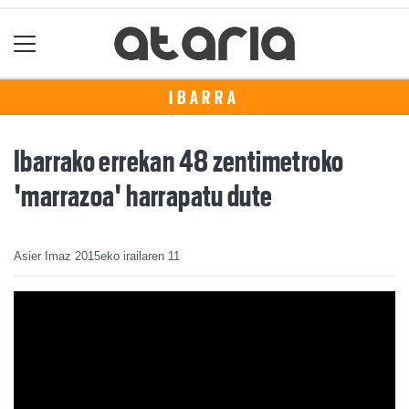
IBARRA
Ibarrako errekan 48 zentimetroko
'marrazoa' harrapatu dute
Asier Imaz
2015eko irailaren 11