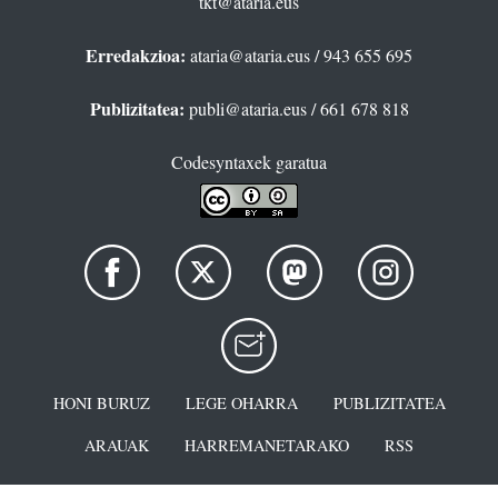
tkt@ataria.eus
Erredakzioa:
ataria@ataria.eus
/ 943 655 695
Publizitatea:
publi@ataria.eus
/ 661 678 818
Codesyntaxek garatua
HONI BURUZ
LEGE OHARRA
PUBLIZITATEA
ARAUAK
HARREMANETARAKO
RSS