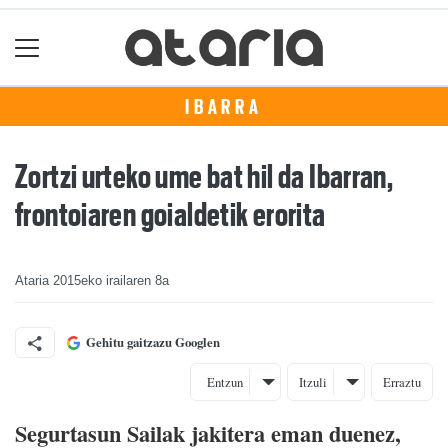
IBARRA
Zortzi urteko ume bat hil da Ibarran,
frontoiaren goialdetik erorita
Ataria
2015eko irailaren 8a
Gehitu gaitzazu Googlen
Entzun
Itzuli
Erraztu
Segurtasun Sailak jakitera eman duenez,