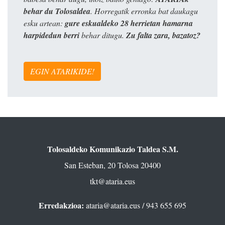
behar du Tolosaldea
. Horregatik erronka bat daukagu
esku artean:
gure eskualdeko 28 herrietan hamarna
harpidedun berri
behar ditugu.
Zu falta zara, bazatoz?
EGIN ATARIKIDE!
Tolosaldeko Komunikazio Taldea S.M.
San Esteban, 20 Tolosa 20400
tkt@ataria.eus
Erredakzioa:
ataria@ataria.eus
/ 943 655 695