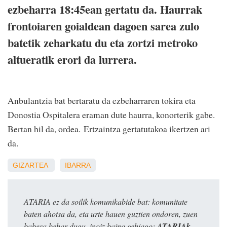
ezbeharra 18:45ean gertatu da. Haurrak
frontoiaren goialdean dagoen sarea zulo
batetik zeharkatu du eta zortzi metroko
altueratik erori da lurrera.
Anbulantzia bat bertaratu da ezbeharraren tokira eta
Donostia Ospitalera eraman dute haurra, konorterik gabe.
Bertan hil da, ordea. Ertzaintza gertatutakoa ikertzen ari
da.
GIZARTEA
IBARRA
ATARIA ez da soilik komunikabide bat: komunitate
baten ahotsa da, eta urte hauen guztien ondoren, zuen
babesa behar dugu, inoiz baino gehiago:
ATARIAk