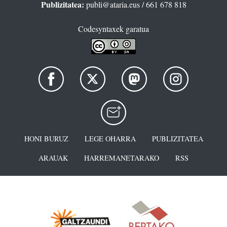
Publizitatea:
publi@ataria.eus
/ 661 678 818
Codesyntaxek garatua
HONI BURUZ
LEGE OHARRA
PUBLIZITATEA
ARAUAK
HARREMANETARAKO
RSS