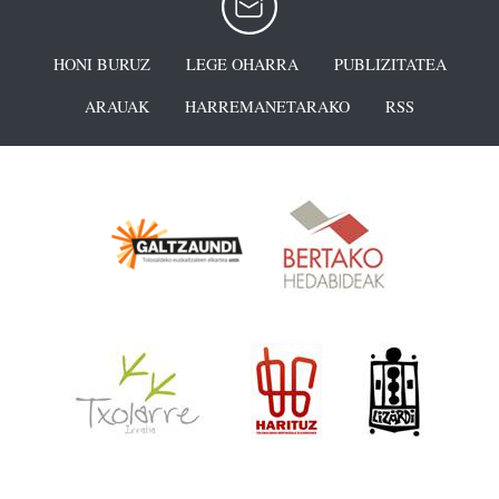
HONI BURUZ
LEGE OHARRA
PUBLIZITATEA
ARAUAK
HARREMANETARAKO
RSS