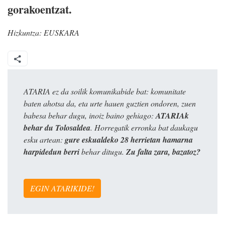
gorakoentzat.
Hizkuntza:
EUSKARA
ATARIA ez da soilik komunikabide bat: komunitate
baten ahotsa da, eta urte hauen guztien ondoren, zuen
babesa behar dugu, inoiz baino gehiago:
ATARIAk
behar du Tolosaldea
. Horregatik erronka bat daukagu
esku artean:
gure eskualdeko 28 herrietan hamarna
harpidedun berri
behar ditugu.
Zu falta zara, bazatoz?
EGIN ATARIKIDE!