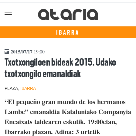
IBARRA
2015/07/17
19:00
Txotxongiloen bideak 2015. Udako
txotxongilo emanaldiak
PLAZA,
IBARRA
“El pequeño gran mundo de los hermanos
Lambe” emanaldia Kataluniako Companyia
Encaixats taldearen eskutik. 19:00etan,
Ibarrako plazan. Adina: 3 urtetik