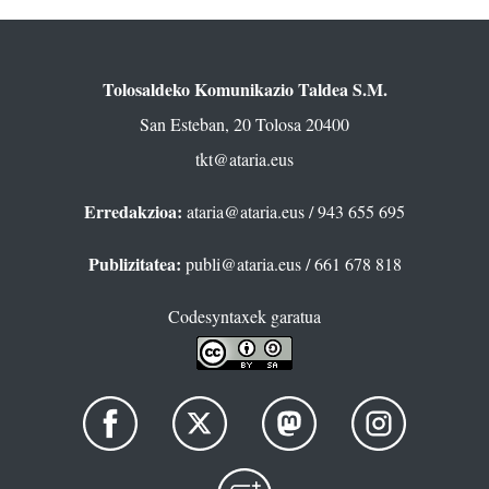
Tolosaldeko Komunikazio Taldea S.M.
San Esteban, 20 Tolosa 20400
tkt@ataria.eus
Erredakzioa:
ataria@ataria.eus
/ 943 655 695
Publizitatea:
publi@ataria.eus
/ 661 678 818
Codesyntaxek garatua