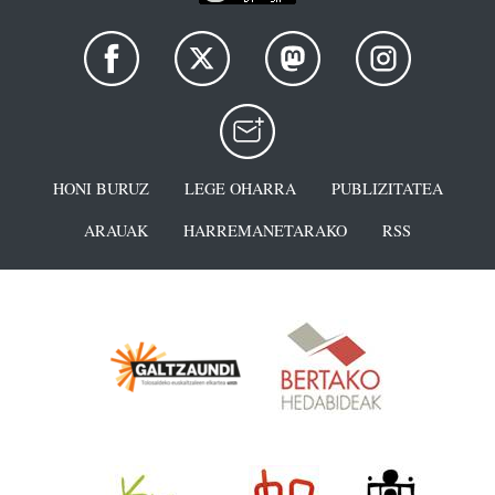
HONI BURUZ
LEGE OHARRA
PUBLIZITATEA
ARAUAK
HARREMANETARAKO
RSS