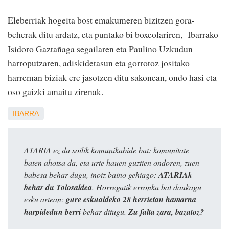
Eleberriak hogeita bost emakumeren bizitzen gora-
beherak ditu ardatz, eta puntako bi boxeolariren, Ibarrako
Isidoro Gaztañaga segailaren eta Paulino Uzkudun
harroputzaren, adiskidetasun eta gorrotoz jositako
harreman biziak ere jasotzen ditu sakonean, ondo hasi eta
oso gaizki amaitu zirenak.
IBARRA
ATARIA ez da soilik komunikabide bat: komunitate
baten ahotsa da, eta urte hauen guztien ondoren, zuen
babesa behar dugu, inoiz baino gehiago:
ATARIAk
behar du Tolosaldea
. Horregatik erronka bat daukagu
esku artean:
gure eskualdeko 28 herrietan hamarna
harpidedun berri
behar ditugu.
Zu falta zara, bazatoz?