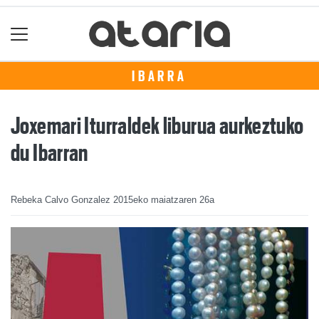
IBARRA
Joxemari Iturraldek liburua aurkeztuko
du Ibarran
Rebeka Calvo Gonzalez
2015eko maiatzaren 26a