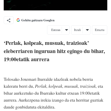
Gehitu gaitzazu Googlen
Entzun
Itzuli
Erraztu
‘Perlak, kolpeak, musuak, traizioak’
eleberriaren inguruan hitz egingo du bihar,
19:00etatik aurrera
Tolosako Joxemari Iturralde idazleak nobela berria
kaleratu berri du,
Perlak, kolpeak, musuak, traizioak,
eta
bihar aurkeztuko du Ibarrako kultur etxean 19:00etatik
aurrera. Aurkezpena irekia izango da eta herritar guztiak
daude gonbidatuta ekitaldira.