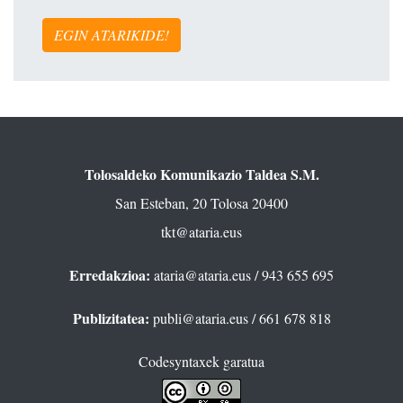
EGIN ATARIKIDE!
Tolosaldeko Komunikazio Taldea S.M.
San Esteban, 20 Tolosa 20400
tkt@ataria.eus
Erredakzioa:
ataria@ataria.eus
/ 943 655 695
Publizitatea:
publi@ataria.eus
/ 661 678 818
Codesyntaxek garatua