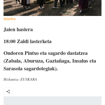
IBARRA
Jaien hasiera
18:00
Zaldi lasterketa
Ondoren
Pintxo eta sagardo dastatzea
(Zabala, Aburuza, Gaztañaga, Insalus eta
Sarasola sagardotegiak).
Hizkuntza:
EUSKARA