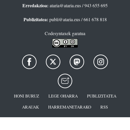
Erredakzioa:
ataria@ataria.eus
/ 943 655 695
Publizitatea:
publi@ataria.eus
/ 661 678 818
Codesyntaxek garatua
HONI BURUZ
LEGE OHARRA
PUBLIZITATEA
ARAUAK
HARREMANETARAKO
RSS