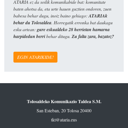
ATARIA ez da soilik komunikabide bat: komunitate
baten ahotsa da, eta urte hauen guztien ondoren, zuen
babesa behar dugu, inoiz baino gehiago:
ATARIAk
behar du Tolosaldea
. Horregatik erronka bat daukagu
esku artean:
gure eskualdeko 28 herrietan hamarna
harpidedun berri
behar ditugu.
Zu falta zara, bazatoz?
EGIN ATARIKIDE!
Tolosaldeko Komunikazio Taldea S.M.
San Esteban, 20 Tolosa 20400
tkt@ataria.eus