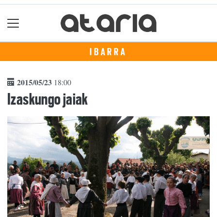
IBARRA
2015/05/23
18:00
Izaskungo jaiak