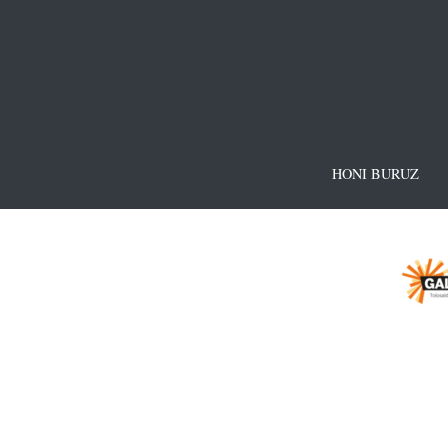
HONI BURUZ