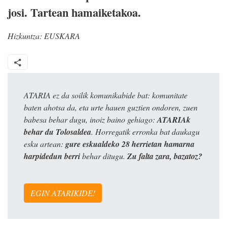
josi. Tartean hamaiketakoa.
Hizkuntza:
EUSKARA
ATARIA ez da soilik komunikabide bat: komunitate
baten ahotsa da, eta urte hauen guztien ondoren, zuen
babesa behar dugu, inoiz baino gehiago:
ATARIAk
behar du Tolosaldea
. Horregatik erronka bat daukagu
esku artean:
gure eskualdeko 28 herrietan hamarna
harpidedun berri
behar ditugu.
Zu falta zara, bazatoz?
EGIN ATARIKIDE!