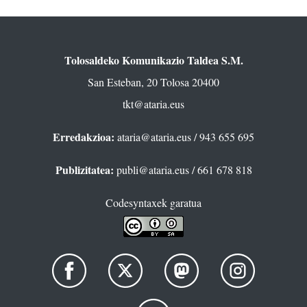
Tolosaldeko Komunikazio Taldea S.M.
San Esteban, 20 Tolosa 20400
tkt@ataria.eus
Erredakzioa:
ataria@ataria.eus
/ 943 655 695
Publizitatea:
publi@ataria.eus
/ 661 678 818
Codesyntaxek garatua