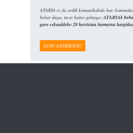
ATARIA ez da soilik komunikabide bat: komunitat
behar dugu, inoiz baino gehiago:
ATARIAk behar
gure eskualdeko 28 herrietan hamarna harpide
EGIN ATARIKIDE!