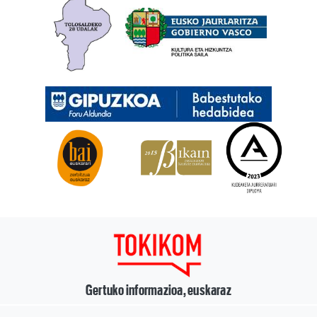
Gertuko informazioa, euskaraz