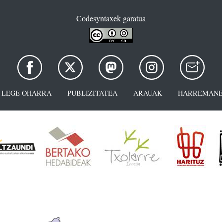
Codesyntaxek garatua
LEGE OHARRA
PUBLIZITATEA
ARAUAK
HARREMANE