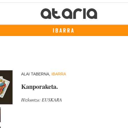
IBARRA
ALAI TABERNA,
IBARRA
Kanporaketa.
Hizkuntza:
EUSKARA