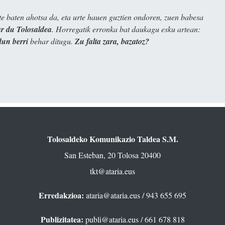
e baten ahotsa da, eta urte hauen guztien ondoren, zuen babesa
 du Tolosaldea
. Horregatik erronka bat daukagu esku artean:
dun berri
behar ditugu.
Zu falta zara, bazatoz?
Tolosaldeko Komunikazio Taldea S.M.
San Esteban, 20 Tolosa 20400
tkt@ataria.eus
Erredakzioa:
ataria@ataria.eus
/ 943 655 695
Publizitatea:
publi@ataria.eus
/ 661 678 818