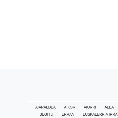
AIARALDEA
AIKOR
AIURRI
ALEA
BEGITU
ERRAN
EUSKALERRIA IRRA