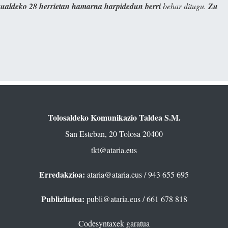
kualdeko 28 herrietan hamarna harpidedun berri
behar ditugu.
Zu
Tolosaldeko Komunikazio Taldea S.M.
San Esteban, 20 Tolosa 20400
tkt@ataria.eus
Erredakzioa:
ataria@ataria.eus
/ 943 655 695
Publizitatea:
publi@ataria.eus
/ 661 678 818
Codesyntaxek garatua