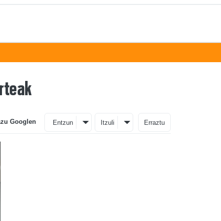
arteak
azu Googlen
Entzun
Itzuli
Erraztu