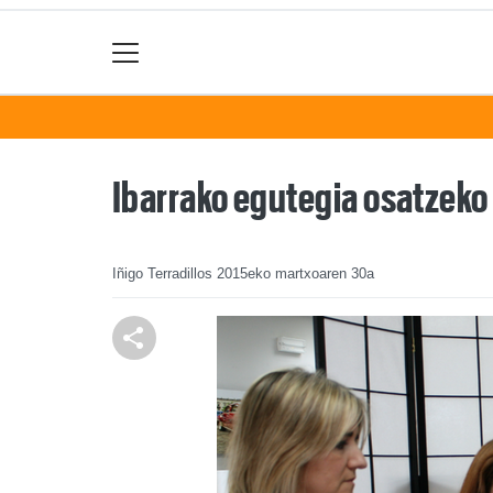
Ibarrako egutegia osatzeko 
Iñigo Terradillos
2015eko martxoaren 30a