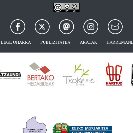
LEGE OHARRA
PUBLIZITATEA
ARAUAK
HARREMANE