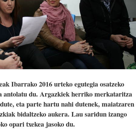
eak Ibarrako 2016 urteko egutegia osatzeko
ta antolatu du. Argazkiek herriko merkataritza
 dute, eta parte hartu nahi dutenek, maiatzaren
azkiak bidaltzeko aukera. Lau saridun izango
oko opari txekea jasoko du.