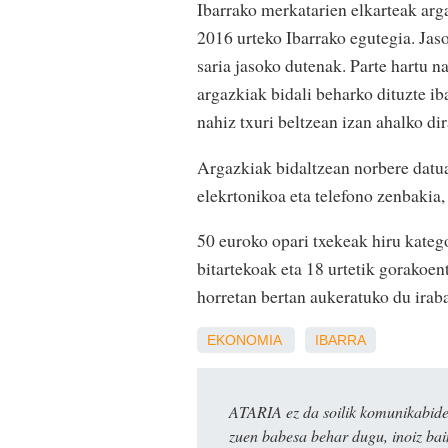
Ibarrako merkatarien elkarteak arg
2016 urteko Ibarrako egutegia. Jaso
saria jasoko dutenak. Parte hartu n
argazkiak bidali beharko dituzte 
nahiz txuri beltzean izan ahalko di
Argazkiak bidaltzean norbere datuak
elekrtonikoa eta telefono zenbakia, 
50 euroko opari txekeak hiru katego
bitartekoak eta 18 urtetik gorakoen
horretan bertan aukeratuko du irab
EKONOMIA
IBARRA
ATARIA ez da soilik komunikabide 
zuen babesa behar dugu, inoiz ba