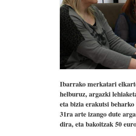
Ibarrako merkatari elkart
helburuz, argazki lehiake
eta bizia erakutsi beharko
31ra arte izango dute arg
dira, eta bakoitzak 50 eur