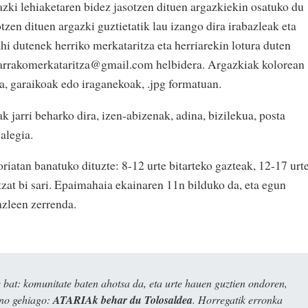
azki lehiaketaren bidez jasotzen dituen argazkiekin osatuko du
tzen dituen argazki guztietatik lau izango dira irabazleak eta
ahi dutenek herriko merkataritza eta herriarekin lotura duten
ibarrakomerkataritza@gmail.com helbidera. Argazkiak kolorean
ra, garaikoak edo iraganekoak, .jpg formatuan.
 jarri beharko dira, izen-abizenak, adina, bizilekua, posta
alegia.
riatan banatuko dituzte: 8-12 urte bitarteko gazteak, 12-17 urt
tzat bi sari. Epaimahaia ekainaren 11n bilduko da, eta egun
azleen zerrenda.
bat: komunitate baten ahotsa da, eta urte hauen guztien ondoren,
ino gehiago:
ATARIAk behar du Tolosaldea
. Horregatik erronka