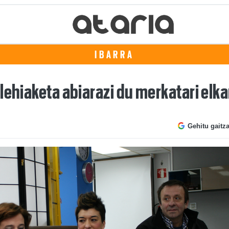
IBARRA
lehiaketa abiarazi du merkatari elk
Gehitu gaitz