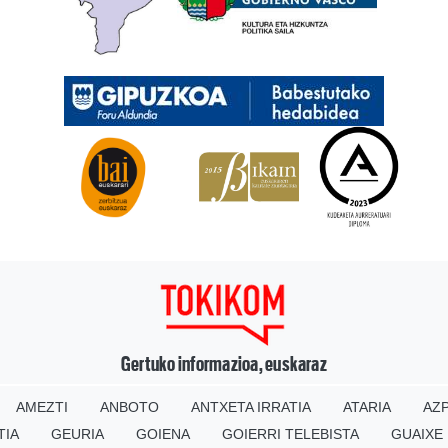
Gertuko informazioa, euskaraz
AMEZTI
ANBOTO
ANTXETA IRRATIA
ATARIA
AZP
TIA
GEURIA
GOIENA
GOIERRI TELEBISTA
GUAIXE