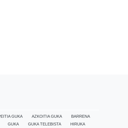
EITIA GUKA
AZKOITIA GUKA
BARRENA
GUKA
GUKA TELEBISTA
HIRUKA