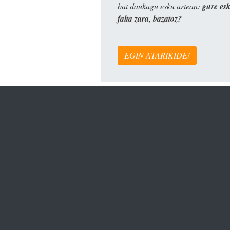
bat daukagu esku artean:
gure es
falta zara, bazatoz?
EGIN ATARIKIDE!