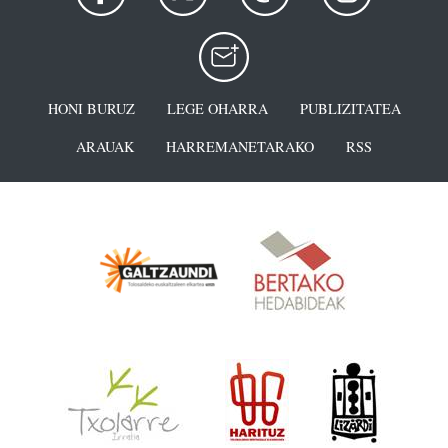
HONI BURUZ
LEGE OHARRA
PUBLIZITATEA
ARAUAK
HARREMANETARAKO
RSS