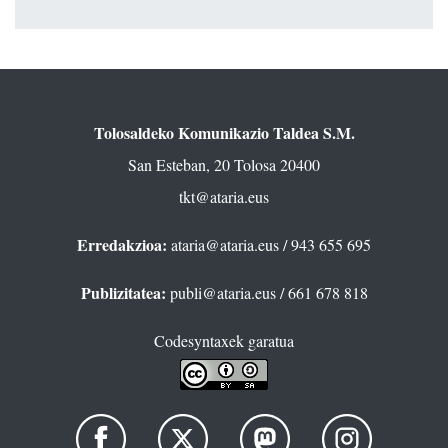
Tolosaldeko Komunikazio Taldea S.M.
San Esteban, 20 Tolosa 20400
tkt@ataria.eus
Erredakzioa:
ataria@ataria.eus
/ 943 655 695
Publizitatea:
publi@ataria.eus
/ 661 678 818
Codesyntaxek garatua