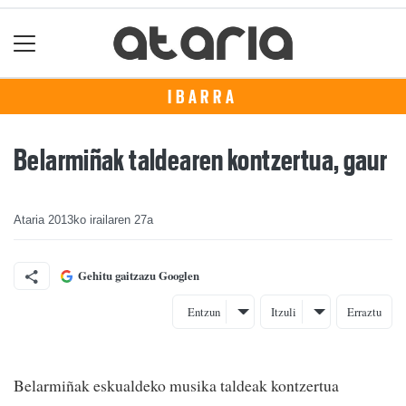
IBARRA
Belarmiñak taldearen kontzertua, gaur
Ataria
2013ko irailaren 27a
Gehitu gaitzazu Googlen
Entzun
Itzuli
Erraztu
Belarmiñak eskualdeko musika taldeak kontzertua