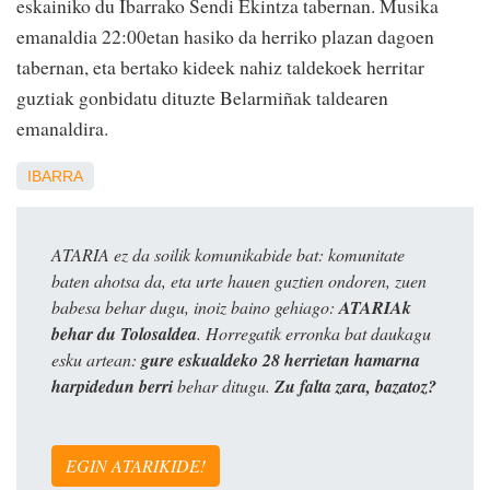
eskainiko du Ibarrako Sendi Ekintza tabernan. Musika
emanaldia 22:00etan hasiko da herriko plazan dagoen
tabernan, eta bertako kideek nahiz taldekoek herritar
guztiak gonbidatu dituzte Belarmiñak taldearen
emanaldira.
IBARRA
ATARIA ez da soilik komunikabide bat: komunitate
baten ahotsa da, eta urte hauen guztien ondoren, zuen
babesa behar dugu, inoiz baino gehiago:
ATARIAk
behar du Tolosaldea
. Horregatik erronka bat daukagu
esku artean:
gure eskualdeko 28 herrietan hamarna
harpidedun berri
behar ditugu.
Zu falta zara, bazatoz?
EGIN ATARIKIDE!