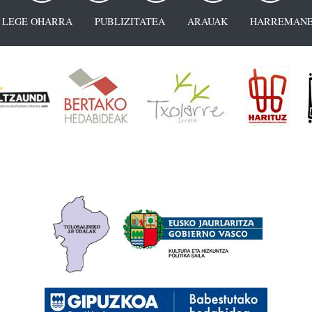
LEGE OHARRA
PUBLIZITATEA
ARAUAK
HARREMANE