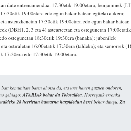
letan dute entrenamendua, 17:30etik 19:00etara; benjaminek (L
n 17:30etik 19:00etara edo egun bakar batean egiteko aukera;
 eta asteazkenetan 17:30etik 19:00etara edo egun bakar batean
teek (DBH1, 2, 3 eta 4) astearteetan eta ostegunetan 17:00etatik
n edo ostegunetan 18:30etik 19:30era (banaka); jubenilek
eta ostiraletan 16:00etatik 17:30era (taldeka); eta seniorrek (1
tik 17:30era edo 17:30etik 19:00etara.
bat: komunitate baten ahotsa da, eta urte hauen guztien ondoren,
ino gehiago:
ATARIAk behar du Tolosaldea
. Horregatik erronka
kualdeko 28 herrietan hamarna harpidedun berri
behar ditugu.
Zu