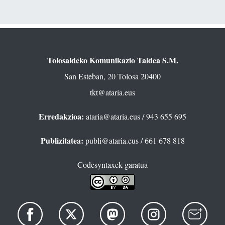
Tolosaldeko Komunikazio Taldea S.M.
San Esteban, 20 Tolosa 20400
tkt@ataria.eus
Erredakzioa:
ataria@ataria.eus
/ 943 655 695
Publizitatea:
publi@ataria.eus
/ 661 678 818
Codesyntaxek garatua