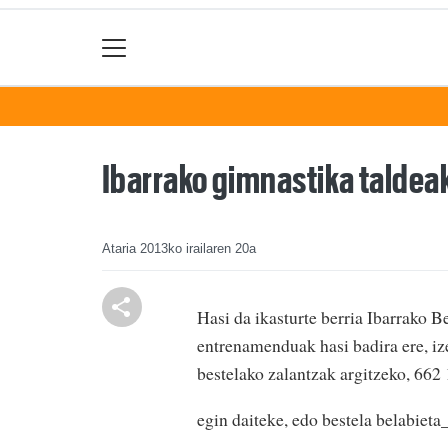
Ibarrako gimnastika taldeak
Ataria
2013ko irailaren 20a
Hasi da ikasturte berria Ibarrako 
entrenamenduak hasi badira ere, i
bestelako zalantzak argitzeko, 662
egin daiteke, edo bestela belabiet