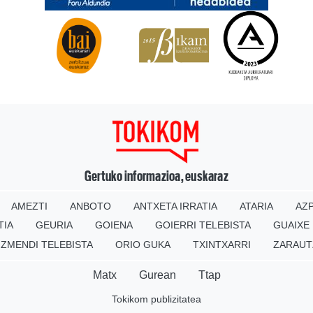
Gertuko informazioa, euskaraz
AMEZTI
ANBOTO
ANTXETA IRRATIA
ATARIA
AZP
TIA
GEURIA
GOIENA
GOIERRI TELEBISTA
GUAIXE
IZMENDI TELEBISTA
ORIO GUKA
TXINTXARRI
ZARAUT
Matx
Gurean
Ttap
Tokikom publizitatea