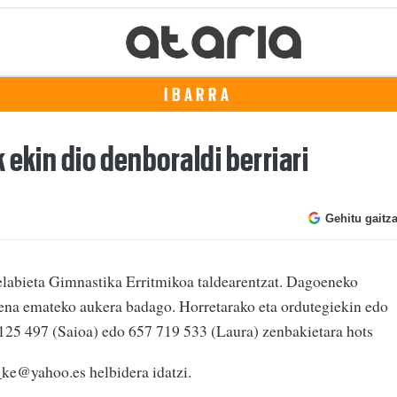
IBARRA
 ekin dio denboraldi berriari
Gehitu gaitz
Belabieta Gimnastika Erritmikoa taldearentzat. Dagoeneko
zena emateko aukera badago. Horretarako eta ordutegiekin edo
 125 497 (Saioa) edo 657 719 533 (Laura) zenbakietara hots
a_ke@yahoo.es helbidera idatzi.