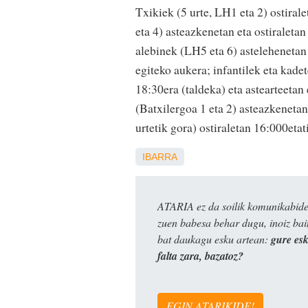
Txikiek (5 urte, LH1 eta 2) ostira
eta 4) asteazkenetan eta ostiraleta
alebinek (LH5 eta 6) astelehenetan
egiteko aukera; infantilek eta kade
18:30era (taldeka) eta astearteeta
(Batxilergoa 1 eta 2) asteazkenetan 
urtetik gora) ostiraletan 16:000eta
IBARRA
ATARIA ez da soilik komunikabide 
zuen babesa behar dugu, inoiz ba
bat daukagu esku artean:
gure es
falta zara, bazatoz?
EGIN ATARIKIDE!