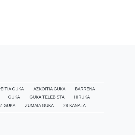
EITIA GUKA
AZKOITIA GUKA
BARRENA
GUKA
GUKA TELEBISTA
HIRUKA
Z GUKA
ZUMAIA GUKA
28 KANALA