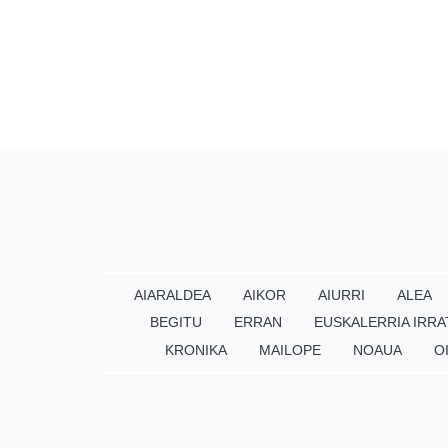
AIARALDEA
AIKOR
AIURRI
ALEA
BEGITU
ERRAN
EUSKALERRIA IRRA
KRONIKA
MAILOPE
NOAUA
O