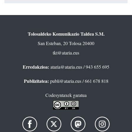
Tolosaldeko Komunikazio Taldea S.M.
San Esteban, 20 Tolosa 20400
tkt@ataria.eus
Erredakzioa:
ataria@ataria.eus
/ 943 655 695
Publizitatea:
publi@ataria.eus
/ 661 678 818
Codesyntaxek garatua