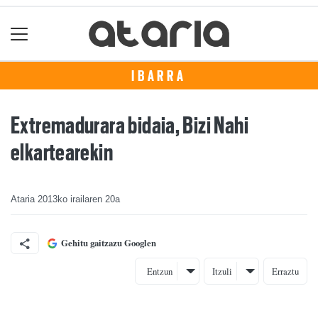
IBARRA
Extremadurara bidaia, Bizi Nahi
elkartearekin
Ataria
2013ko irailaren 20a
Gehitu gaitzazu Googlen
Entzun
Itzuli
Erraztu